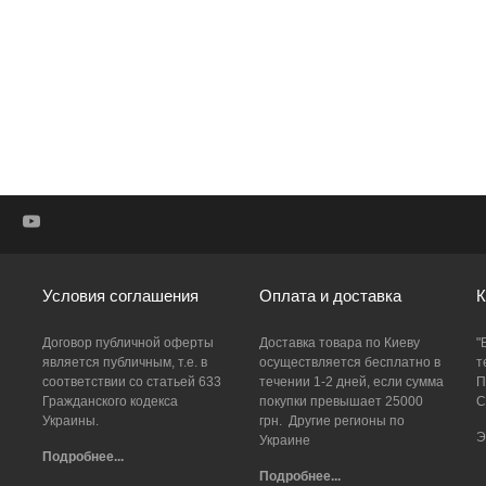
Условия соглашения
Оплата и доставка
К
Договор публичной оферты
Доставка товара по Киеву
"
является публичным, т.е. в
осуществляется бесплатно в
т
соответствии со статьей 633
течении 1-2 дней, если сумма
П
Гражданского кодекса
покупки превышает 25000
С
Украины.
грн. Другие регионы по
Э
Украине
Подробнее...
Подробнее...