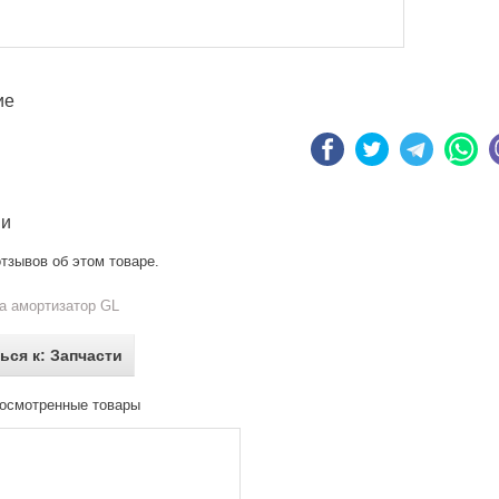
ие
ии
тзывов об этом товаре.
а амортизатор GL
ься к: Запчасти
осмотренные товары