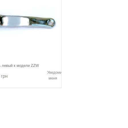
ь левый к модели ZZW
Уведомить
 грн
меня