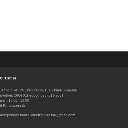
онтакты
Electro-bike" ул.Симиренко, 16а, г.Киев, Украина
елефон: (095) 011-9000, (098) 011-9001
н-пт: 10.00 - 19.00
б-Вс: выходной
лектронная почта:
electro.bike.ua@gmail.com