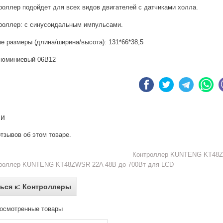
роллер подойдет для всех видов двигателей с датчиками холла.
троллер: с синусоидальным импульсами.
е размеры (длина/ширина/высота): 131*66*38,5
люминиевый 06В12
ии
тзывов об этом товаре.
Контроллер KUNTENG KT48ZW
роллер KUNTENG KT48ZWSR 22A 48В до 700Вт для LCD
ься к: Контроллеры
осмотренные товары