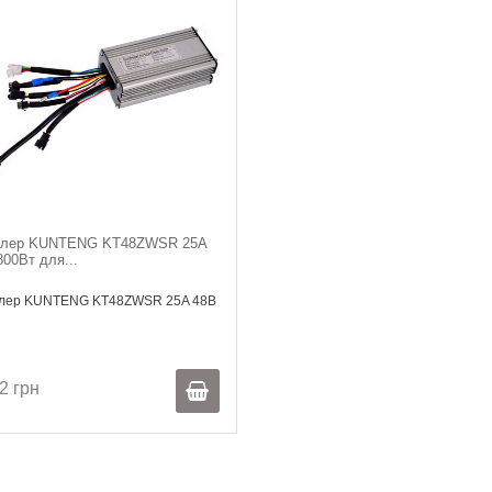
ллер KUNTENG KT48ZWSR 25A
800Вт для...
лер KUNTENG KT48ZWSR 25A 48В
2 грн