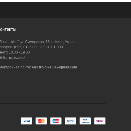
онтакты
Electro-bike" ул.Симиренко, 16а, г.Киев, Украина
елефон: (095) 011-9000, (098) 011-9001
н-пт: 10.00 - 19.00
б-Вс: выходной
лектронная почта:
electro.bike.ua@gmail.com