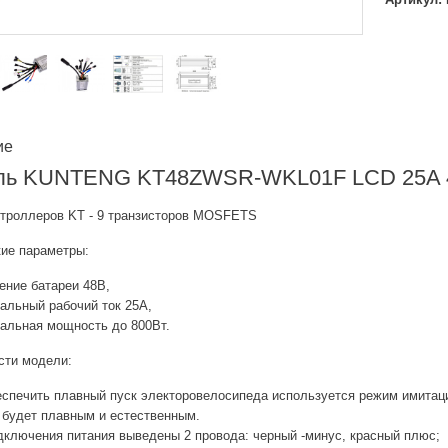
ие
ль KUNTENG KT48ZWSR-WKL01F LCD 25A 4
нтроллеров KT - 9 транзисторов MOSFETS
кие параметры:
ие батареи 48В,
ьный рабочий ток 25А,
ьная мощность до 800Вт.
сти модели:
еспечить плавный пуск электоровелосипеда используется режим имитац
 будет плавным и естественным.
лючения питания выведены 2 провода: черный -минус, красный плюс;