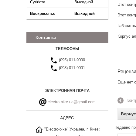
Суббота
Выходной
Этот конт
Воскресенье
Выходной
Этот кон
Габаритны
Корпус а
Контакты
ТЕЛЕФОНЫ
(095) 011-9000
(098) 011-9001
Реценз
Еще нет о
ЭЛЕКТРОННАЯ ПОЧТА
Конт
electro.bike.ua@gmail.com
Вернут
АДРЕС
Недавно пр
"Electro-bike" Украина, г. Киев: