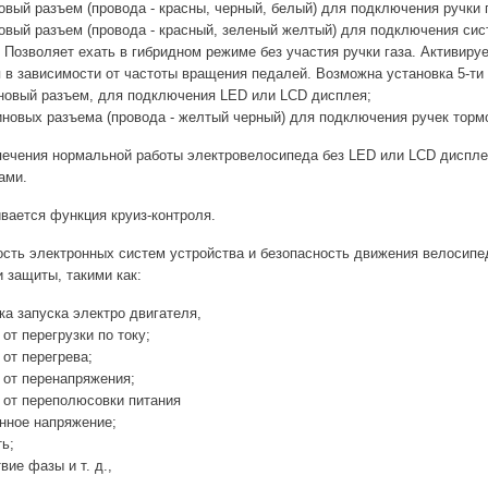
ый разъем (провода - красны, черный, белый) для подключения ручки г
ый разъем (провода - красный, зеленый желтый) для подключения сист
 Позволяет ехать в гибридном режиме без участия ручки газа. Активиру
 в зависимости от частоты вращения педалей. Возможна установка 5-т
овый разъем, для подключения LED или LCD дисплея;
новых разъема (провода - желтый черный) для подключения ручек тормо
печения нормальной работы электровелосипеда без LED или LCD диспле
ами.
вается функция круиз-контроля.
сть электронных систем устройства и безопасность движения велосипе
 защиты, такими как:
 запуска электро двигателя,
т перегрузки по току;
т перегрева;
т перенапряжения;
т переполюсовки питания
ное напряжение;
ь;
ие фазы и т. д.,