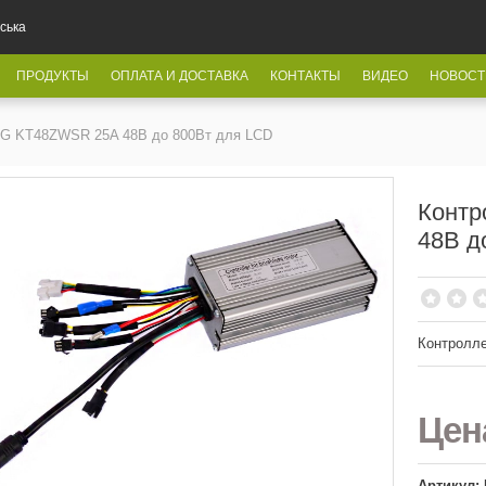
ська
ПРОДУКТЫ
ОПЛАТА И ДОСТАВКА
КОНТАКТЫ
ВИДЕО
НОВОСТ
G KT48ZWSR 25A 48В до 800Вт для LCD
Конт
48В д
Контролл
Це
Артикул: 