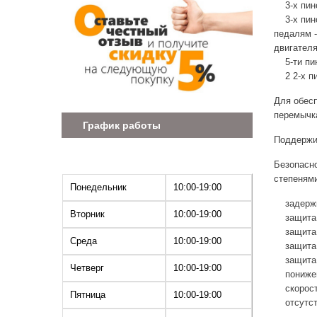
3-х пинов
3-х пинов
педалям -
двигателя
5-ти пин
2 2-х пи
Для обес
перемычк
График работы
Поддержи
Безопасно
степенями
Понедельник
10:00-19:00
задержка
Вторник
10:00-19:00
защита о
защита о
Среда
10:00-19:00
защита о
защита о
Четверг
10:00-19:00
понижен
скорост
Пятница
10:00-19:00
отсутств