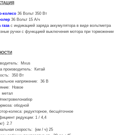
КТАЦИЯ
р-колесо
36 Вольт 350 Вт
ролер
36 Вольт 15 А/ч
 газа
с индикацией заряда аккумулятора в виде вольтметра
зные ручки с функццией выключения мотора при торможении
НОСТИ
зводитель: Mxus
а производитель: Китай
сть: 350 Вт
альное напряжение: 36 В
яние: Новое
 метал
Электровелонабор
ормоза: ободной
отор-колеса: редукторное, бесщёточное
ициент редукции: 1 / 4,4
кг) 2.7
альная скорость: (км / ч) 25