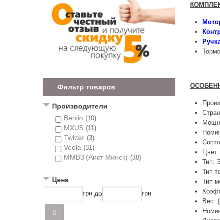
КОМПЛЕ
Мото
Конт
Ручка
Тормо
ОСОБЕН
Фильтр товаров
Прои
Производители
Стран
Benlin
(10)
Мощно
MXUS
(11)
Номин
Twitter
(3)
Состо
Veola
(31)
Цвет:
ММВЗ (Аист Минск)
(38)
Тип: 
Тип т
Цена
Тип м
Коэфф
до
грн
грн
Вес: (
Номин