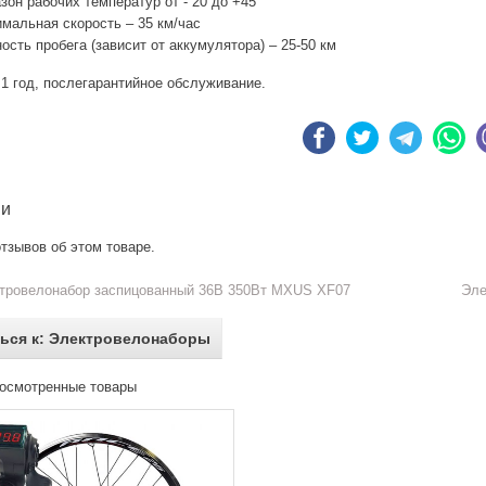
зон рабочих температур от - 20 до +45
мальная скорость – 35 км/час
ость пробега (зависит от аккумулятора) – 25-50 км
1 год, послегарантийное обслуживание.
ии
тзывов об этом товаре.
тровелонабор заспицованный 36В 350Вт MXUS XF07
Эле
ься к: Электровелонаборы
осмотренные товары