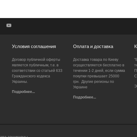
Условия соглашения
Оплата и доставка
К
Договор публичной оферты
Доставка товара по Киеву
"
является публичным, т.е. в
осуществляется бесплатно в
т
соответствии со статьей 633
течении 1-2 дней, если сумма
П
Гражданского кодекса
покупки превышает 25000
С
Украины.
грн. Другие регионы по
Э
Украине
Подробнее...
Подробнее...
права защищены.