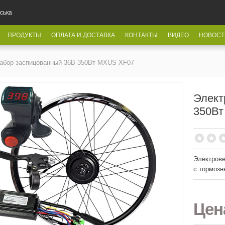
ська
ПРОДУКТЫ
ОПЛАТА И ДОСТАВКА
КОНТАКТЫ
ВИДЕО
НОВОСТ
абор заспицованный 36В 350Вт MXUS XF07
Элект
350Вт
Электров
с тормозн
Це