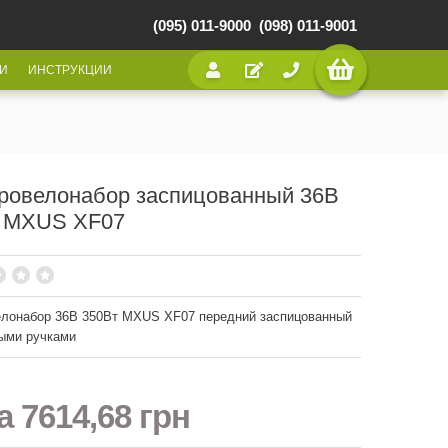
(095) 011-9000
(098) 011-9001
И
ИНСТРУКЦИИ
ровелонабор заспицованный 36В
 MXUS XF07
елонабор 36В 350Вт MXUS XF07 передний заспицованный
ыми ручками
на
7614,68 грн