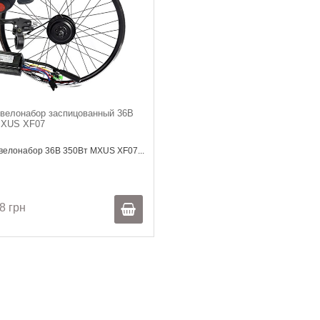
велонабор заспицованный 36В
MXUS XF07
велонабор 36В 350Вт MXUS XF07...
8 грн