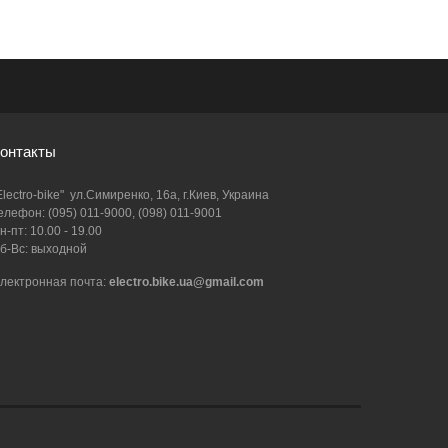
онтакты
Electro-bike" ул.Симиренко, 16а, г.Киев, Украина
елефон: (095) 011-9000, (098) 011-9001
н-пт: 10.00 - 19.00
б-Вс: выходной
лектронная почта:
electro.bike.ua@gmail.com