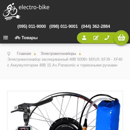
(095) 011-9000
(098) 011-9001
(044) 362-2884
Товары
Главная
Электровелонаборы
Электровелонабор заспицованный 48В 500Вт MXUS XF39 - XF40
с Аккумулятором 48В 15 Ач Panasonic и тормозными ручками