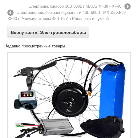
Электровелонабор 36В 500Вт MXUS XF39 - XF40
Электровелонабор заспицованный 48В 500Вт MXUS XF39 -
XF40 с Аккумулятором 48В 15 Ач Panasonic и сумкой
Вернуться к: Электровелонаборы
Недавно просмотренные товары