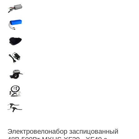
Электровелонабор заспицованный