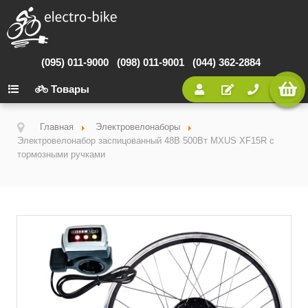
(095) 011-9000
(098) 011-9001
(044) 362-2884
Товары
Главная
Электровелонаборы
Электровелонабор заспицованный 48В 500Вт MXUS XF15R с
тормозными ручками