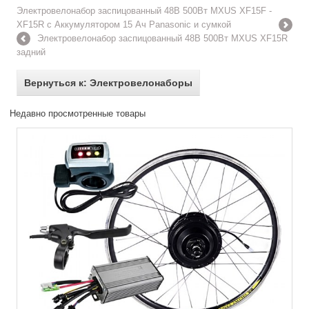
Электровелонабор заспицованный 48В 500Вт MXUS XF15F -
XF15R с Аккумулятором 15 Ач Panasonic и сумкой
Электровелонабор заспицованный 48В 500Вт MXUS XF15R
задний
Вернуться к: Электровелонаборы
Недавно просмотренные товары