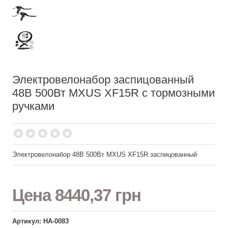
Электровелонабор заспицованный
48В 500Вт MXUS XF15R с тормозными
ручками
Электровелонабор 48В 500Вт MXUS XF15R заспицованный
Цена
8440,37 грн
Артикул: НА-0083