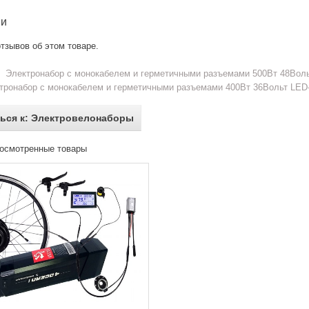
ии
тзывов об этом товаре.
Электронабор с монокабелем и герметичными разъемами 500Вт 48Вольт
тронабор с монокабелем и герметичными разъемами 400Вт 36Вольт LED-
ься к: Электровелонаборы
осмотренные товары