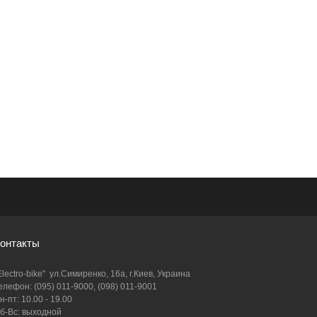
онтакты
Electro-bike" ул.Симиренко, 16а, г.Киев, Украина
елефон: (095) 011-9000, (098) 011-9001
н-пт: 10.00 - 19.00
б-Вс: выходной