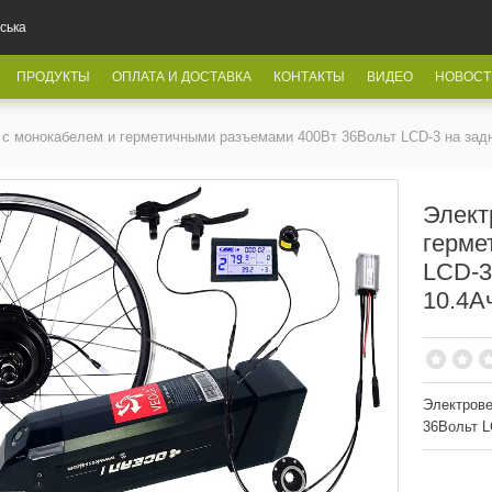
ська
ПРОДУКТЫ
ОПЛАТА И ДОСТАВКА
КОНТАКТЫ
ВИДЕО
НОВОСТ
 с монокабелем и герметичными разъемами 400Вт 36Вольт LCD-3 на задн
Элект
герме
LCD-3
10.4А
Электрове
36Вольт L