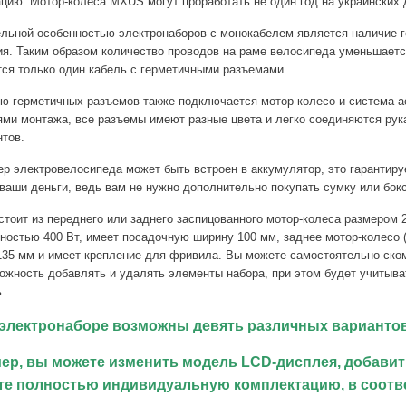
цию. Мотор-колеса MXUS могут проработать не один год на украинских 
льной особенностью электронаборов с монокабелем является наличие 
я. Таким образом количество проводов на раме велосипеда уменьшаетс
ся только один кабель с герметичными разъемами.
ю герметичных разъемов также подключается мотор колесо и система а
ями монтажа, все разъемы имеют разные цвета и легко соединяются ру
тов.
р электровелосипеда может быть встроен в аккумулятор, это гарантир
ваши деньги, ведь вам не нужно дополнительно покупать сумку или бок
тоит из переднего или заднего заспицованного мотор-колеса размером 20
ностью 400 Вт, имеет посадочную ширину 100 мм, заднее мотор-колесо 
35 мм и имеет крепление для фривила. Вы можете самостоятельно ском
ожность добавлять и удалять элементы набора, при этом будет учитыв
.
 электронаборе возможны девять различных вариантов
ер, вы можете изменить модель LCD-дисплея, добавить
те полностью индивидуальную комплектацию, в соотв