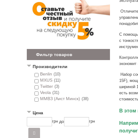
эксплуата
Отличите
управлени
понадобит
С помощь
с тонкост
инструмен
Фильтр товаров
Контролле
экономит 
Производители
Benlin
(10)
Набор сос
MXUS
(11)
15F), мощ
Twitter
(3)
шириной 1
Veola
(31)
есть возм
ММВЗ (Аист Минск)
(38)
стоимость
В этом
Цена
до
грн
грн
Наприм
получи