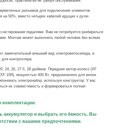
дорогах, практически не требуя обслуживания.
герметичных разъемов для подключения элементов
я на 50%, вместо четырех кабелей идущих к рулю
ссистирования педалями. Вам не потребуется разбираться
ками. Монтаж может выполнить любой человек без всяких
ует замечательный внешний вид электровелосипеда, и
с для контроллера.
, 24, 26, 27.5, 28 дюймов. Переднее мотор-колесо (XF
(XF 15R), мощностью 400 Вт, предназначено для вилки
поновать электронабор, используя конструктор. У вас
аться их совместимость и формироваться полная
 комплектации.
 аккумулятор и выбрать его ёмкость. Вы
етствии с вашими предпочтениями.