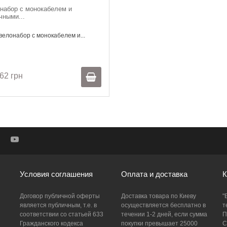
набор с монокабелем и
чными...
елонабор с монокабелем и...
62 грн
Условия соглашения
Оплата и доставка
К
Договор публичной оферты
Доставка товара по Киеву
"
является публичным, т.е. в
осуществляется бесплатно в
т
соответствии со статьей 633
течении 1-2 дней, если сумма
П
Гражданского кодекса
покупки превышает 25000
С