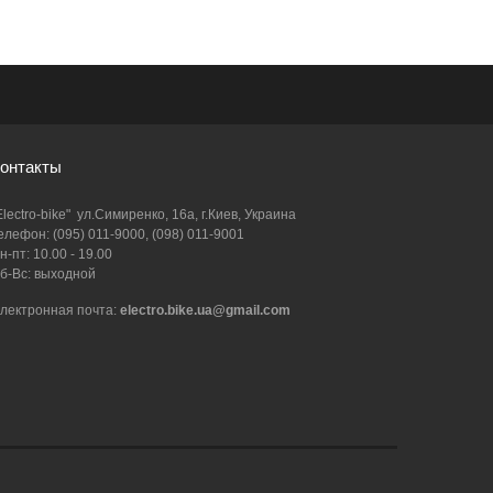
онтакты
Electro-bike" ул.Симиренко, 16а, г.Киев, Украина
елефон: (095) 011-9000, (098) 011-9001
н-пт: 10.00 - 19.00
б-Вс: выходной
лектронная почта:
electro.bike.ua@gmail.com