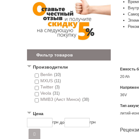
Время
Внутр
Самор
Элеме
Реком
Фильтр товаров
Производители
Емкость б
Benlin
(10)
20 Ah
MXUS
(11)
Twitter
(3)
Напряжен
Veola
(31)
36V
ММВЗ (Аист Минск)
(38)
Тип аккум
литий-ио
Цена
до
грн
грн
Реценз