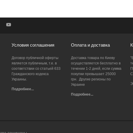
Условия соглашения
Оплата и доставка
К
Договор публичной оферты
Доставка товара по Киеву
"
является публичным, т.е. в
осуществляется бесплатно в
т
соответствии со статьей 633
течении 1-2 дней, если сумма
П
Гражданского кодекса
покупки превышает 25000
С
Украины.
грн. Другие регионы по
Э
Украине
Подробнее...
Подробнее...
права защищены.