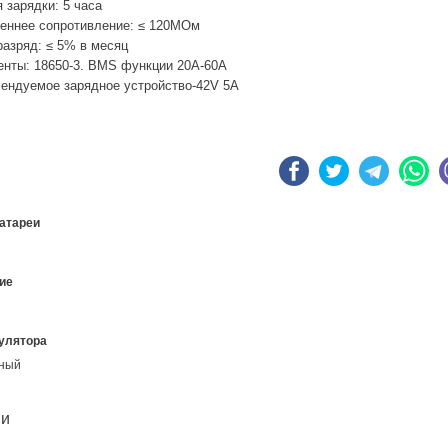
 зарядки: 5 часа
еннее сопротивление: ≤ 120МОм
азряд: ≤ 5% в месяц
нты: 18650-3. BMS функции 20A-60A
ендуемое зарядное устройство-42V 5A
атареи
ие
улятора
нный
ии