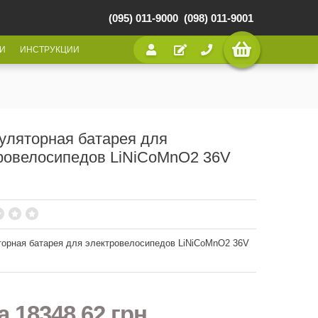
(095) 011-9000
(098) 011-9001
И
ИНСТРУКЦИИ
уляторная батарея для
ровелосипедов LiNiCoMnO2 36V
орная батарея для электровелосипедов LiNiCoMnO2 36V
на
18348,62 грн