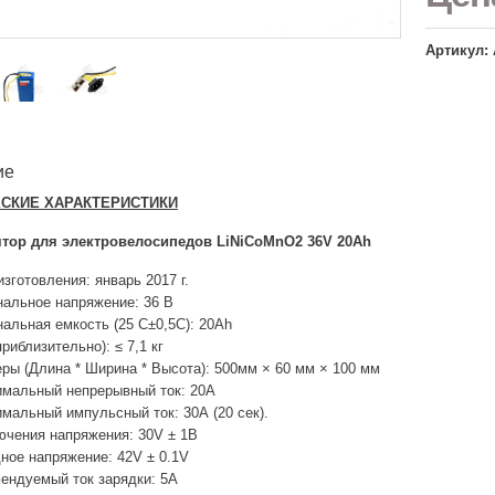
Артикул: 
ие
СКИЕ ХАРАКТЕРИСТИКИ
тор для электровелосипедов LiNiCoMnO2 36V 20Ah
изготовления: январь 2017 г.
альное напряжение: 36 В
альная емкость (25 С±0,5С): 20Ah
приблизительно): ≤ 7,1 кг
ры (Длина * Ширина * Высота): 500мм × 60 мм × 100 мм
мальный непрерывный ток: 20А
мальный импульсный ток: 30А (20 сек).
чения напряжения: 30V ± 1В
ное напряжение: 42V ± 0.1V
ендуемый ток зарядки: 5А