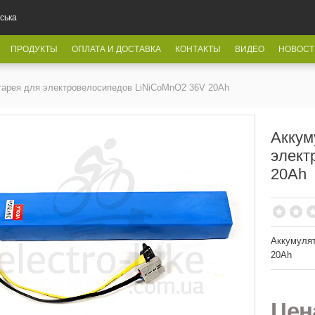
ська
ПРОДУКТЫ
ОПЛАТА И ДОСТАВКА
КОНТАКТЫ
ВИДЕО
НОВОСТ
тарея для электровелосипедов LiNiCoMnO2 36V 20Ah
Аккум
элект
20Ah
Аккумулят
20Ah
Це