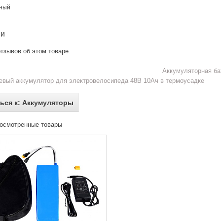
нный
ии
тзывов об этом товаре.
Аккумуляторная ба
евый аккумулятор для электровелосипеда 48В 10Ач в термоусадке
ься к: Аккумуляторы
осмотренные товары