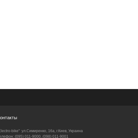
онтакты
Electro-bike" ул.Симиренко, 16а, г.Киев, Украина
елефон: (095) 011-9000, (098) 011-9001