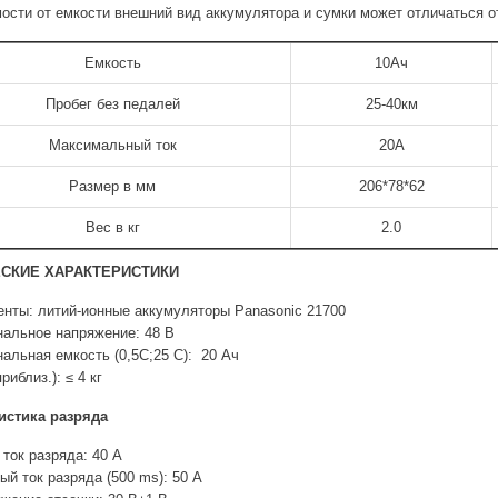
ости от емкости внешний вид аккумулятора и сумки может отличаться о
Емкость
10Ач
Пробег без педалей
25-40км
Максимальный ток
20А
Размер в мм
206*78*62
Вес в кг
2.0
СКИЕ ХАРАКТЕРИСТИКИ
нты: литий-ионные аккумуляторы Panasonic 21700
альное напряжение: 48 В
альная емкость (0,5С;25 С): 20 Ач
риблиз.): ≤ 4 кг
истика разряда
 ток разряда: 40 A
ый ток разряда (500 ms): 50 A