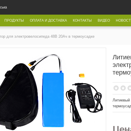
ська
ПРОДУКТЫ
ОПЛАТА И ДОСТАВКА
КОНТАКТЫ
ВИДЕО
НОВОСТ
тор для электровелосипеда 48В 20Ач в термоусадке
Литие
элект
термо
Литиевый 
термоусад
Це