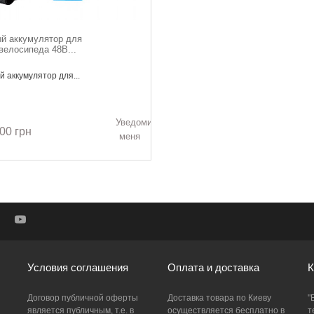
й аккумулятор для
велосипеда 48В...
 аккумулятор для...
Уведомить
00 грн
меня
Условия соглашения
Оплата и доставка
К
Договор публичной оферты
Доставка товара по Киеву
"
является публичным, т.е. в
осуществляется бесплатно в
т