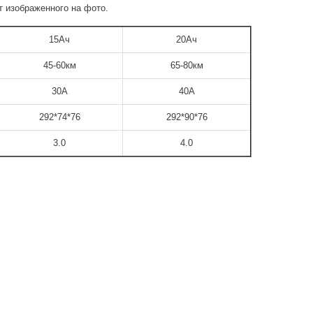
т изображенного на фото.
15Ач
20Ач
45-60км
65-80км
30А
40А
292*74*76
292*90*76
3.0
4.0