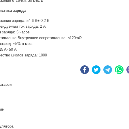
жение отсечки: 30 В±1 В
истика заряда
жение заряда: 54,6 В± 0,2 В
ендуемый ток заряда: 2 А
 заряда: 5 часов
тивление Внутреннее сопротивление: ≤120mΩ
азряд: ≤5% в мес.
5 A- 50 А
ество циклов заряда: 1000
атареи
ие
улятора