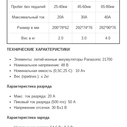
Пробег без педалей
25-40км
45-60км
65-80км
Максимальный ток
20А
30А
40А
Размер в мм
206*78*62
292*74*76
292*90*76
Вес в кг
2.0
3.0
4.0
ТЕХНИЧЕСКИЕ ХАРАКТЕРИСТИКИ
Элементы: литий-ионные аккумуляторы Panasonic 21700
Номинальное напряжение: 48 В
Номинальная емкость (0,5С;25 С): 10 Ач
Вес (приблиз.): ≤ 2кг
Характеристика разряда
Макс. ток разряда: 20 A
Пиковый ток разряда (500 ms): 50 A
Напряжение отсечки: 30 В±1 В
Характеристика заряда