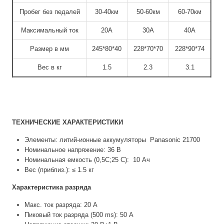
Пробег без педалей
30-40км
50-60км
60-70км
Максимальный ток
20A
30А
40А
Размер в мм
245*80*40
228*70*70
228*90*74
Вес в кг
1.5
2.3
3.1
ТЕХНИЧЕСКИЕ ХАРАКТЕРИСТИКИ
Элементы: литий-ионные аккумуляторы Panasonic 21700
Номинальное напряжение: 36 В
Номинальная емкость (0,5С;25 С): 10 Ач
Вес (приблиз.): ≤ 1.5 кг
Характеристика разряда
Макс. ток разряда: 20 A
Пиковый ток разряда (500 ms): 50 A