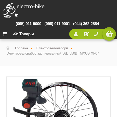
(095) 011-9000
(098) 011-9001
(044) 362-2884
Товары
Головна
Електровелонабори
Электровелонабор заспицованный 36В 350Вт MXUS XF07