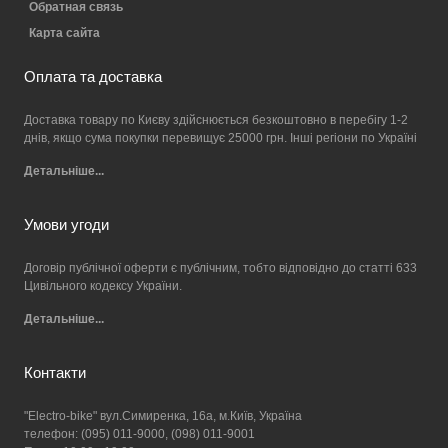
Обратная связь
Карта сайта
Оплата та доставка
Доставка товару по Києву здійснюється безкоштовно в перебігу 1-2
днів, якщо сума покупки перевищує 25000 грн. Інші регіони по Україні
Детальніше...
Умови угоди
Договір публічної оферти є публічним, тобто відповідно до статті 633
Цивільного кодексу України.
Детальніше...
Контакти
"Electro-bike" вул.Симиренка, 16а, м.Київ, Україна
телефон: (095) 011-9000, (098) 011-9001