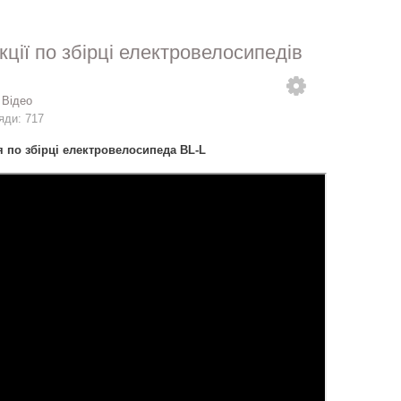
кції по збірці електровелосипедів
:
Відео
яди: 717
я по збірці електровелосипеда BL-L