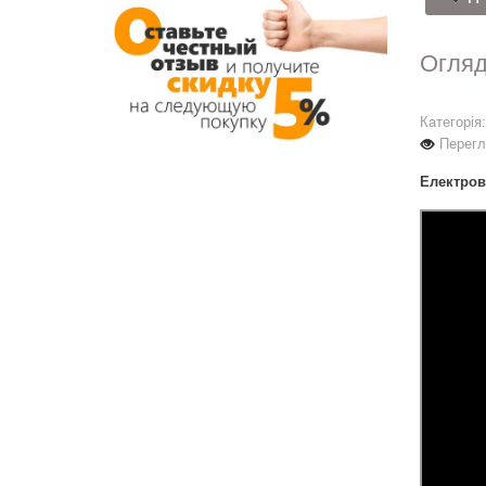
Огляд
Категорія
Перегл
Електров