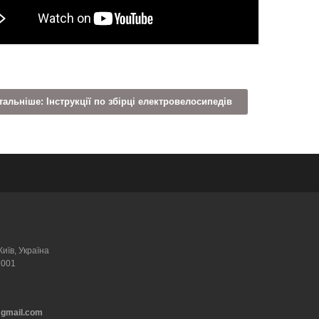
альніше: Інструкції по збірці електровелосипедів
Київ, Україна
9001
@gmail.com