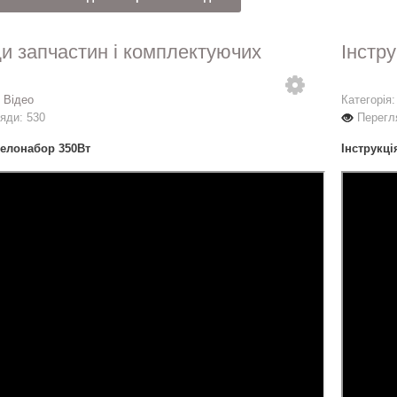
и запчастин і комплектуючих
Інстру
:
Відео
Категорія
яди: 530
Перегл
елонабор 350Вт
Інструкці