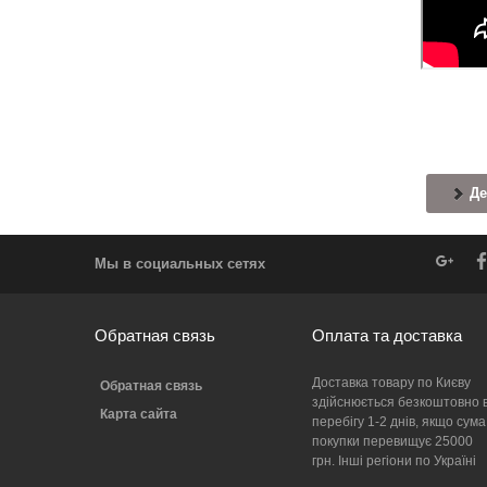
Де
Мы в социальных сетях
Обратная связь
Оплата та доставка
Доставка товару по Києву
Обратная связь
здійснюється безкоштовно 
Карта сайта
перебігу 1-2 днів, якщо сума
покупки перевищує 25000
грн. Інші регіони по Україні