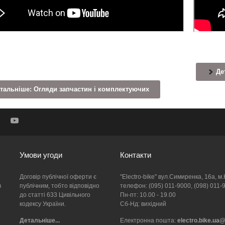
Дет
тальніше: Огляди запчастин і комплектуючих
Умови угоди
Контакти
Договір публічної оферти є
"Electro-bike" вул.Симиренка, 16а, м.
в
публічним, тобто відповідно
телефон: (095) 011-9000, (098) 011-
до статті 633 Цивільного
Пн-пт: 10.00 - 19.00
кодексу України.
Сб-Нд: вихідний
Детальніше...
Електронна пошта:
electro.bike.ua