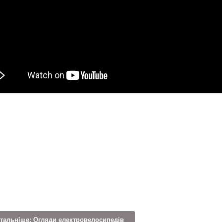
тальніше: Огляди електровелосипедів