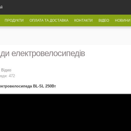
ий
ПРОДУКТИ
ОПЛАТА ТА ДОСТАВКА
КОНТАКТИ
ВІДЕО
НОВИНИ
ди електровелосипедів
:
Відео
яди: 472
ектровелосипеда BL-SL 250Вт