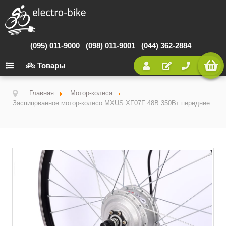
(095) 011-9000
(098) 011-9001
(044) 362-2884
Товары
Главная
Мотор-колеса
Заспицованное мотор-колесо MXUS XF07F 48В 350Вт переднее