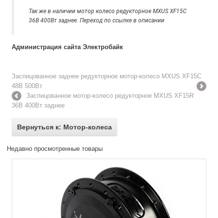
Так же в наличии мотор колесо редукторное MXUS XF15C
36В 400Вт заднее. Переход по ссылке в описании
Администрация сайта Электробайк
Заспицованное заднее редукторное мотор-колесо MXUS XF15C
48В 500Вт
Заспицованное мотор-колесо редукторное MXUS XF15R
36В 400Вт заднее
Вернуться к: Мотор-колеса
Недавно просмотренные товары