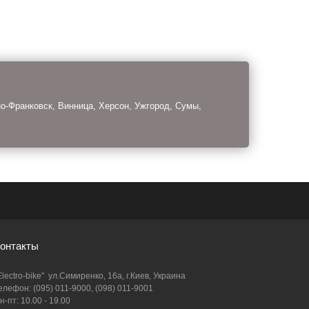
но-Франковск, Винница, Херсон, Ужгород, Сумы,
онтакты
Electro-bike" ул.Симиренко, 16а, г.Киев, Украина
елефон: (095) 011-9000, (098) 011-9001
н-пт: 10.00 - 19.00