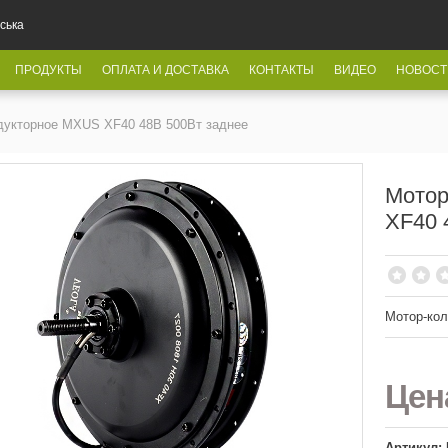
ська
ПРОДУКТЫ
ОПЛАТА И ДОСТАВКА
КОНТАКТЫ
ВИДЕО
НОВОСТ
дукторное MXUS XF40 48В 500Вт заднее
Мотор
XF40 
Мотор-кол
Це
Артикул: