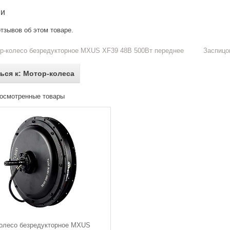
ии
тзывов об этом товаре.
р-колесо безредукторное MXUS XF39 48В 500Вт переднее
Заспицо
ься к: Мотор-колеса
осмотренные товары
олесо безредукторное MXUS