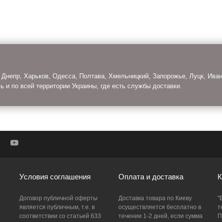
 Днепр, Харьков, Одесса, Полтава, Хмельницкий, Запорожье, Луцк, Ива
ь и по всей территории Украины, где есть службы доставки.
Условия соглашения
Оплата и доставка
К
Договор публичной оферты
Доставка товара по Киеву
"
является публичным, т.е. в
осуществляется бесплатно в
т
соответствии со статьей 633
течении 1-2 дней, если сумма
П