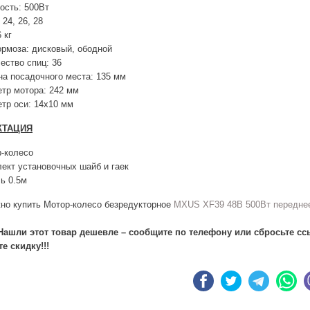
сть: 500Вт
 24, 26, 28
 кг
ормоза: дисковый, ободной
ество спиц: 36
а посадочного места: 135 мм
тр мотора: 242 мм
тр оси: 14х10 мм
КТАЦИЯ
-колесо
ект установочных шайб и гаек
ь 0.5м
жно купить Мотор-колесо безредукторное
MXUS XF39 48В 500Вт передне
ашли этот товар дешевле – сообщите по телефону или сбросьте сс
е скидку!!!