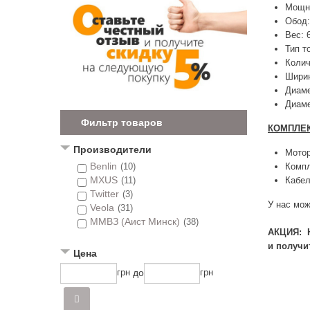
Мощно
Обод:
Вес: 6
Тип т
Колич
Ширин
Диаме
Диаме
Фильтр товаров
КОМПЛЕ
Производители
Мотор
Benlin
(10)
Компл
MXUS
(11)
Кабел
Twitter
(3)
У нас мо
Veola
(31)
ММВЗ (Аист Минск)
(38)
АКЦИЯ: Н
и получит
Цена
до
грн
грн