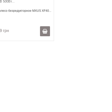
В 500Вт...
олесо безредукторное MXUS XF40...
9 грн