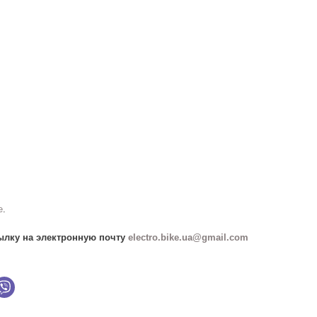
е
.
ылку на электронную почту
electro.bike.ua@gmail.com