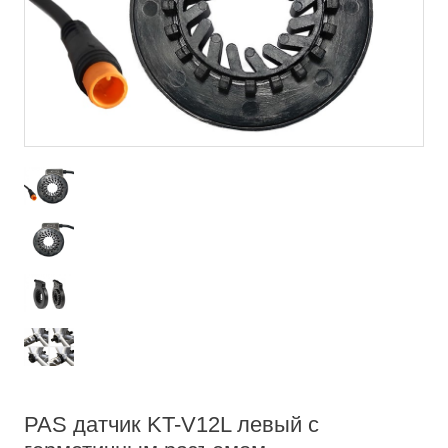
PAS датчик KT-V12L левый с