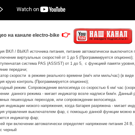
👉
ео на канале electro-bike
ия ВКЛ / ВЫКЛ источника питания, питание автоматически выключится п
лючение виртуальных скоростей от 1 до 5 (Программируется опционно);
тупенчатая сиcтема PAS (ASSIST) от 1 до 5, с функцией памяти уровня
яние передачи;
атор скорости в режиме реального времени (км/ч или миль/час) (в виде
ия круиз контроль (Программируется опционно);
одный режим. Сопровождение велосипеда со скоростью 6 км/ час (скор
ении данного режима - мигает индикатор возле надписи 6км/н. Данный
мных пешеходных переходов, или сопровождении велосипеда.
ия индикации низкого напряжения, когда батарея разряжена - мигает ин
ия управления выключателем фар, с помощью данной функции можно вк
ается индикатор фар;
ей при включении автоматически определяет напряжение питания 24 В, 3
с черный