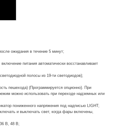
осле ожидания в течение 5 минут;
, включение питания автоматически восстанавливает
 светодиодной полосы из 19-ти светодиодов);
ость пешехода) (Программируется опционно). При
 режим можно использовать при переходе надземных или
дикатор пониженного напряжения под надписью LIGHT;
лючать и выключать свет, когда фары включены,
6 В, 48 В;