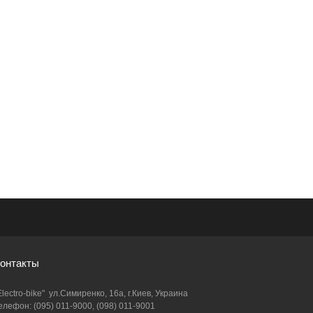
онтакты
Electro-bike" ул.Симиренко, 16а, г.Киев, Украина
елефон: (095) 011-9000, (098) 011-9001