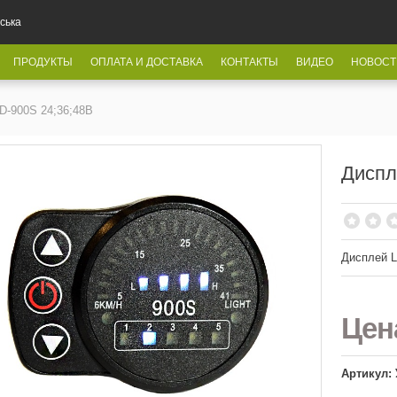
ська
ПРОДУКТЫ
ОПЛАТА И ДОСТАВКА
КОНТАКТЫ
ВИДЕО
НОВОСТ
D-900S 24;36;48В
Диспл
Дисплей L
Це
Артикул: 