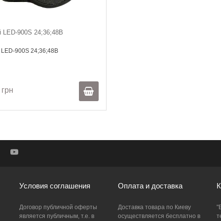
 LED-900S 24;36;48В
 LED-900S 24;36;48В
 грн
Условия соглашения
Оплата и доставка
К
Договор публичной оферты
Доставка товара по Киеву
"
является публичным, т.е. в
осуществляется бесплатно в
т