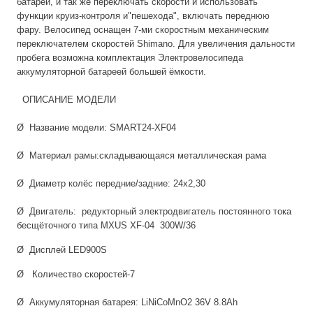
батареи, и так же переключать скорости и использовать
функции круиз-контроля и"пешехода", включать переднюю
фару. Велосипед оснащен 7-ми скоростным механическим
переключателем скоростей Shimano. Для увеличения дальности
пробега возможна комплектация Электровелосипеда
аккумуляторной батареей большей ёмкости.
ОПИСАНИЕ МОДЕЛИ
Ø Название модели: SMART24-XF04
Ø Материал рамы:складывающаяся металлическая рама
Ø Диаметр колёс передние/задние: 24х2,30
Ø Двигатель: редукторный электродвигатель постоянного тока
бесщёточного типа MXUS XF-04 300W/36
Ø Дисплей LED900S
Ø Количество скоростей-7
Ø Аккумуляторная батарея: LiNiCoMnO2 36V 8.8Ah