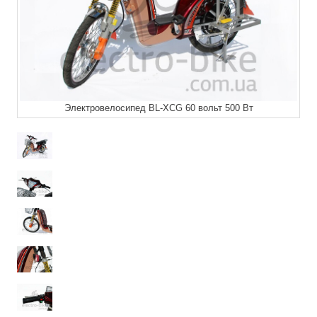
Электровелосипед BL-ХCG 60 вольт 500 Вт