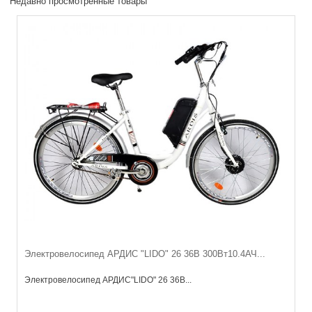
Недавно просмотренные товары
Электровелосипед АРДИС "LIDO" 26 36В 300Вт10.4АЧ...
Электровелосипед АРДИС"LIDO" 26 36В...