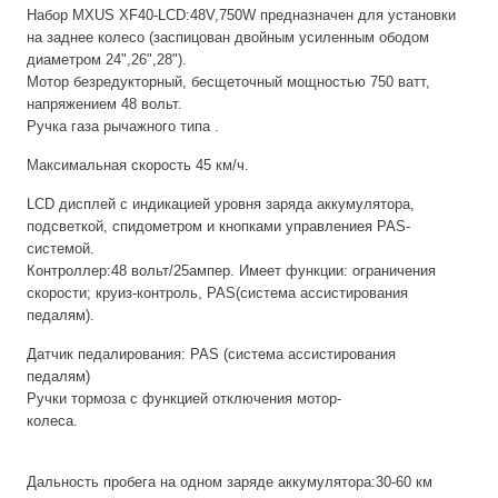
Набор MXUS XF40-LСD:48V,750W предназначен для установки
на заднее колесо (заспицован двойным усиленным ободом
диаметром 24",26",28").
Мотор безредукторный, бесщеточный мощностью 750 ватт,
напряжением 48 вольт.
Ручка газа рычажного типа .
Максимальная скорость 45 км/ч.
LСD дисплей с индикацией уровня заряда аккумулятора,
подсветкой, спидометром и кнопками управлениея PAS-
системой.
Контроллер:48 вольт/25ампер. Имеет функции: ограничения
скорости; круиз-контроль, PAS(система ассистирования
педал
Датчик педалирования: PAS (система ассистирования
педалям)
Ручки тормоза с функцией отключения мотор-
колеса.
Дальность пробега на одном заряде аккумулятора:30-60 км