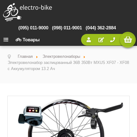
(095) 011-9000
(098) 011-9001
(044) 362-2884
Товары
Главная
Электровелонаборы
Электровелонабор заспицованный 36В 350Вт MXUS XF07 - XF08
с Аккумулятором 13.2 Ач