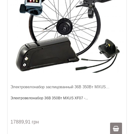
Электровелонабор заспицованный 36В 350Вт MXUS...
Электровелонабор 36В 350Вт MXUS XF07 -...
17889,91 грн