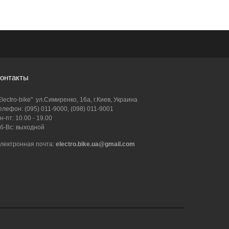
онтакты
Electro-bike" ул.Симиренко, 16а, г.Киев, Украина
елефон: (095) 011-9000, (098) 011-9001
н-пт: 10.00 - 19.00
б-Вс: выходной
лектронная почта:
electro.bike.ua@gmail.com