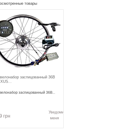
осмотренные товары
велонабор заспицованный 36В
XUS...
велонабор заспицованный 36В...
Уведомить
9 грн
меня