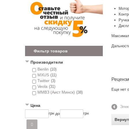
Мотор
Контр
Ручка
Диспл
Максималь
Дальность
Фильтр товаров
Производители
Benlin
(10)
MXUS
(11)
Реценз
Twitter
(3)
Veola
(31)
Еще нет о
ММВЗ (Аист Минск)
(38)
Цена
Элек
до
грн
грн
Вернут