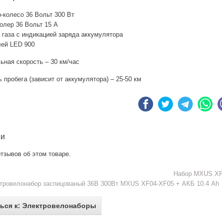
-колесо 36 Вольт 300 Вт
олер 36 Вольт 15 А
 газа с индикацией заряда аккумулятора
ей LED 900
ная скорость – 30 км/час
 пробега (зависит от аккумулятора) – 25-50 км
ии
тзывов об этом товаре.
Набор MXUS XF
тровелонабор заспицованый 36В 300Вт MXUS XF04-XF05 + АКБ 10.4 Ah
ься к: Электровелонаборы