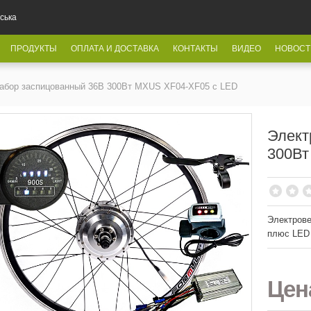
ська
ПРОДУКТЫ
ОПЛАТА И ДОСТАВКА
КОНТАКТЫ
ВИДЕО
НОВОСТ
абор заспицованный 36В 300Вт MXUS XF04-XF05 с LED
Элект
300Вт
Электров
плюс LED
Це