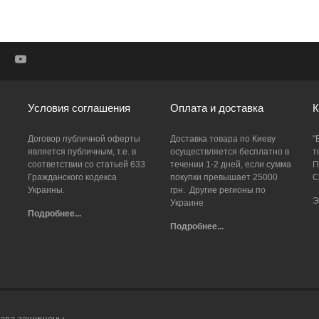
Условия соглашения
Оплата и доставка
К
Договор публичной оферты
Доставка товара по Киеву
"
является публичным, т.е. в
осуществляется бесплатно в
т
соответствии со статьей 633
течении 1-2 дней, если сумма
П
Гражданского кодекса
покупки превышает 25000
С
Украины.
грн. Другие регионы по
Э
Украине
Подробнее...
Подробнее...
права защищены.