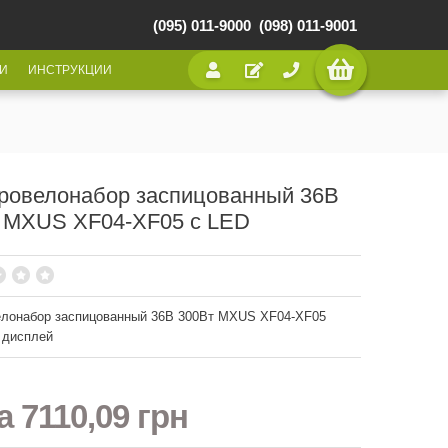
(095) 011-9000
(098) 011-9001
И
ИНСТРУКЦИИ
ровелонабор заспицованный 36В
 MXUS XF04-XF05 с LED
елонабор заспицованный 36В 300Вт MXUS XF04-XF05
 дисплей
на
7110,09 грн