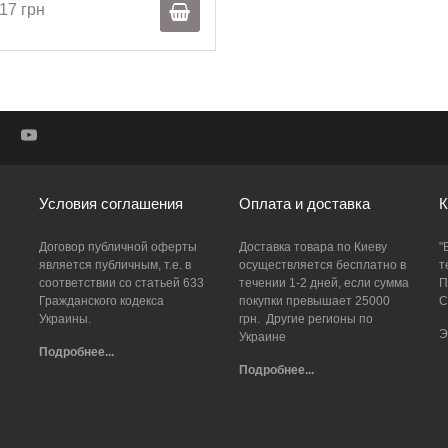
17 грн
Условия соглашения
Оплата и доставка
К
Договор публичной оферты
Доставка товара по Киеву
"
является публичным, т.е. в
осуществляется бесплатно в
т
соответствии со статьей 633
течении 1-2 дней, если сумма
П
Гражданского кодекса
покупки превышает 25000
С
Украины.
грн. Другие регионы по
Э
Украине
Подробнее...
Подробнее...