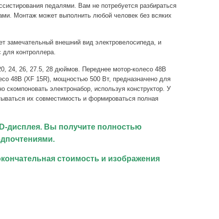
ссистирования педалями. Вам не потребуется разбираться
ками. Монтаж может выполнить любой человек без всяких
ует замечательный внешний вид электровелосипеда, и
с для контроллера.
0, 24, 26, 27.5, 28 дюймов. Переднее мотор-колесо 48В
есо 48В (XF 15R), мощностью 500 Вт, предназначено для
о скомпоновать электронабор, используя конструктор. У
итываться их совместимость и формироваться полная
D-дисплея. Вы получите полностью
едпочтениями.
окончательная стоимость и изображения