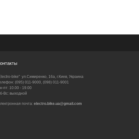
онтакты
Electro-bike" ул.Симиренко, 16а, г.Киев, Украина
елефон: (095) 011-9000, (098) 011-9001
н-пт: 10.00 - 19.00
б-Вс: выходной
лектронная почта:
electro.bike.ua@gmail.com