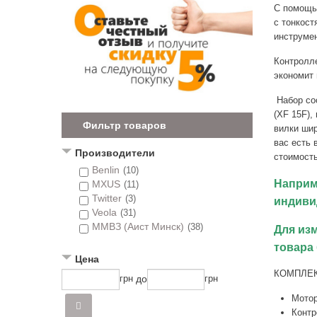
С помощь
с тонкост
инструмен
Контролле
экономит 
Набор сос
(XF 15F),
Фильтр товаров
вилки шир
вас есть 
Производители
стоимость
Benlin
(10)
Наприм
MXUS
(11)
Twitter
(3)
индиви
Veola
(31)
ММВЗ (Аист Минск)
(38)
Для из
товара 
Цена
КОМПЛЕ
до
грн
грн
Мотор
Контр