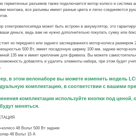
ю герметичных разъемов также подключается мотор колесо и система а
ями монтажа, все разъемы имеют разные цвета и легко соединяются ру
тов.
р электровелосипеда может быть встроен в аккумулятор, это гарантир
ваши деньги, ведь вам не нужно дополнительно покупать сумку или бок
тоит из переднего или заднего заспицованного мотор-колеса размером 2
 мощностью 500 Вт, имеет посадочную ширину 100 мм, заднее мотор-кол
иной 135 мм и имеет крепление для фривила. Вы можете самостоятельн
возможность добавлять и удалять элементы набора, при этом будет уч
.
ер, в этом велонаборе вы можете изменить модель LC
дуальную комплектацию, в соответствии с вашими пр
менения комплектации используйте кнопки под ценой, 
будут меняться.
КТАЦИЯ
-колесо 48 Вольт 500 Вт заднее
олер 48 Вольт 15 А