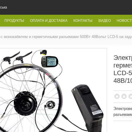
ська
ПРОДУКТЫ
ОПЛАТА И ДОСТАВКА
КОНТАКТЫ
ВИДЕО
НОВОСТ
 с монокабелем и герметичными разъемами 500Вт 48Вольт LCD-5 на задн
Элект
герме
LCD-5
48В/1
Электрове
разъемами