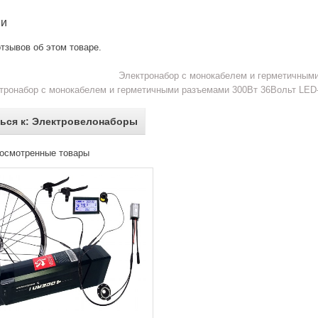
ии
тзывов об этом товаре.
Электронабор с монокабелем и герметичными
тронабор с монокабелем и герметичными разъемами 300Вт 36Вольт LED-
ься к: Электровелонаборы
осмотренные товары