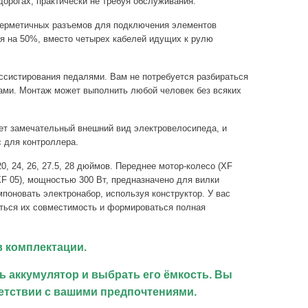
дорогах, практически не требуя обслуживания.
герметичных разъемов для подключения элементов
я на 50%, вместо четырех кабелей идущих к рулю
ссистирования педалями. Вам не потребуется разбираться
ками. Монтаж может выполнить любой человек без всяких
ует замечательный внешний вид электровелосипеда, и
с для контроллера.
, 24, 26, 27.5, 28 дюймов. Переднее мотор-колесо (XF
XF 05), мощностью 300 Вт, предназначено для вилки
поновать электронабор, используя конструктор. У вас
аться их совместимость и формироваться полная
 комплектации.
 аккумулятор и выбрать его ёмкость. Вы
етствии с вашими предпочтениями.