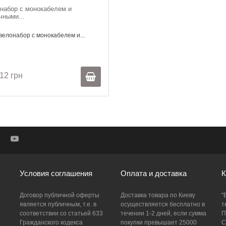
набор с монокабелем и
чными...
елонабор с монокабелем и...
12 грн
Условия соглашения
Оплата и доставка
К
Договор публичной оферты
Доставка товара по Киеву
"
является публичным, т.е. в
осуществляется бесплатно в
т
соответствии со статьей 633
течении 1-2 дней, если сумма
П
Гражданского кодекса
покупки превышает 25000
С