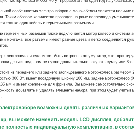
цию. Мотор-колеса MXUS могут проработать не один год на украинских 
льной особенностью электронаборов с монокабелем является наличие 
я. Таким образом количество проводов на раме велосипеда уменьшаетс
ся только один кабель с герметичными разъемами.
ю герметичных разъемов также подключается мотор колесо и система а
ями монтажа, все разъемы имеют разные цвета и легко соединяются ру
тов.
р электровелосипеда может быть встроен в аккумулятор, это гарантир
ваши деньги, ведь вам не нужно дополнительно покупать сумку или бок
тоит из переднего или заднего заспицованного мотор-колеса размером 20
остью 300 Вт, имеет посадочную ширину 100 мм, заднее мотор-колесо (
35 мм и имеет крепление для фривила. Вы можете самостоятельно ском
ожность добавлять и удалять элементы набора, при этом будет учитыв
.
 электронаборе возможны девять различных вариантов
ер, вы можете изменить модель LCD-дисплея, добавить
те полностью индивидуальную комплектацию, в соотв