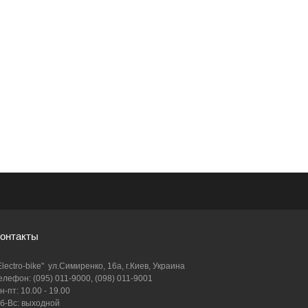
онтакты
Electro-bike" ул.Симиренко, 16а, г.Киев, Украина
елефон: (095) 011-9000, (098) 011-9001
н-пт: 10.00 - 19.00
б-Вс: выходной