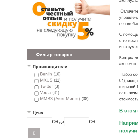
эксплуата
Отличите
управлени
понадобит
С помощь
с тонкост
инструмен
Фильтр товаров
Контролле
экономит 
Производители
Benlin
(10)
Набор сос
MXUS
(11)
04), мощн
Twitter
(3)
шириной 1
Veola
(31)
есть возм
ММВЗ (Аист Минск)
(38)
стоимость
В этом
Цена
до
грн
грн
Наприм
получи