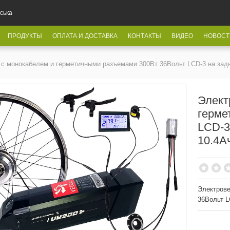
ська
ПРОДУКТЫ
ОПЛАТА И ДОСТАВКА
КОНТАКТЫ
ВИДЕО
НОВОСТ
 с монокабелем и герметичными разъемами 300Вт 36Вольт LCD-3 на задн
Элект
герме
LCD-3
10.4А
Электрове
36Вольт L