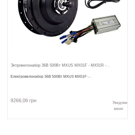
Эктровелонабор 36В 500Вт MXUS MX01F - MX01R -...
Електровелонабор 36В 500Вт MXUS MX01F -...
9266,06 грн
Уведомить
меня