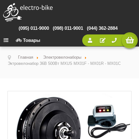
(095) 011-9000
(098) 011-9001
(044) 362-2884
Товары
Главная
Электровелонаборы
Эктровелонабор 36В 500Вт MXUS MX01F - MX01R - MX01C