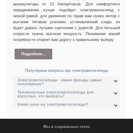
аккумуляторы от 12 Ампер/часов. Для комфортного
передвижения лучше подойдет электровелосипед с
низкой рамой, для движения по горам вам нужен мотор с
высоким тяговым усилием, установленный сзади, он
будет давать лучшее сцепление с дорогой. Для большой
скорости нужна высокая мощность. Понимание вашей
потребности откроет вам дорогу к правильному выбору.
Подробнее...
2. Интуиция вам подскажет как
Популярные вопросы про электровелосипеды
выбрать продавца
Электровелосипеды - какие бренды самые
популярные?
Обращаясь за консультацией по выбору
Трехколесные электровелосипеды для
электровелосипеда обратите внимание, что подсказывает
взрослых, что выбрать?
вам ваша интуиция. При общении с продавцом важно
VEOLA
ММВЗ (Аист Минск)
Какая цена на электровелосипеды?
видеть его личное отношение к продукту, понимание
TWITTER
BENLIN
технических моментов в конструкции электровелосипеда,
АИСТ
знание брендов и последних тенденций. Обратите
СИТИ 28 36В 300ВТ 10.4АЧ - 11723 грн
внимание, занимается ли магазин профильно
Трехколесный электровелосипед для
Мы в социальных сетях
JAZZ-MID Drive-36В350Вт
электровелосипедами и электротранспортом, или в их
взрослых 500Вт 36Вольт
Трехколесный