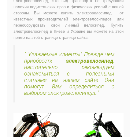
электровелосипед, это вид транспорта не требующий
наличия водительских прав и физических усилий с вашей
стороны. Вы можете купить электровелосипед от
известных производителей электровелосипедов или
переоборудовать
свой личный велосипед. Купить
электровелосипед в Киеве и Украине вы можете на этой
прямо на этой странице странице сайта.
" Уважаемые клиенты! Прежде чем
приобрести
электровелосипед
,
настоятельно рекомендуем
ознакомиться с полезными
статьями на нашем сайте. Они
помогут Вам определиться с
выбором электровелосипеда."