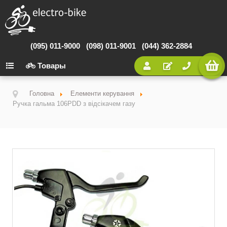
(095) 011-9000
(098) 011-9001
(044) 362-2884
Товары
Головна
Елементи керування
Ручка гальма 106PDD з відсікачем газу