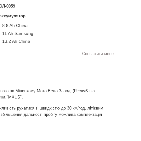
ЭЛ-0059
аккумулятор
8.8 Ah China
11 Ah Samsung
13.2 Ah China
Сповістити мене
ного на Мінському Мото Вело Заводі (Республіка
ника "MXUS".
ивість рухатися зі швидкістю до 30 км/год, літієвим
збільшення дальності пробігу можлива комплектація