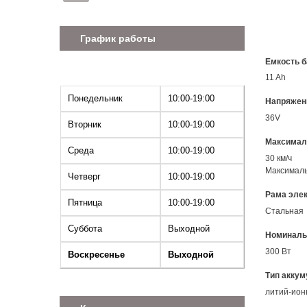
График работы
Емкость б
11 Ah
Понедельник
10:00-19:00
Напряжен
36V
Вторник
10:00-19:00
Максимал
Среда
10:00-19:00
30 км/ч
Максималь
Четверг
10:00-19:00
Рама эле
Пятница
10:00-19:00
Стальная
Суббота
Выходной
Номиналь
300 Вт
Воскресенье
Выходной
Тип аккум
литий-ио