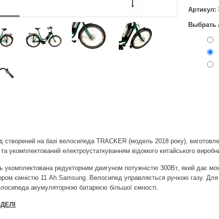
Артикул: 
Выбрать 
 створений на базі велосипеда TRACKER (модель 2018 року), виготовле
 та укомплектований електроустаткуванням відомого китайського вироб
 укомплектована редукторним двигуном потужністю 300Вт, який дає можл
ром ємністю 11 Ah Samsung. Велосипед управляється ручкою газу. Для 
лосипеда акумуляторною батареєю більшої ємності.
ДЕЛІ