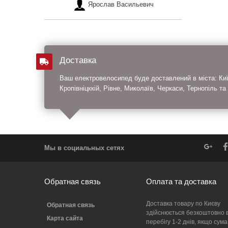
Ярослав Васильевич
Доставка
Ваш електровелосипед буде доставлений в міста: Київ
Кропівніцккій, Рівне, Миколаїв, Черкаси, Тернопіль та
Мы в социальных сетях
Обратная связь
Оплата та доставка
Доставка товару по Києву
Обратная связь
здійснюється безкоштовно 
Карта сайта
перебігу 1-2 днів, якщо сума