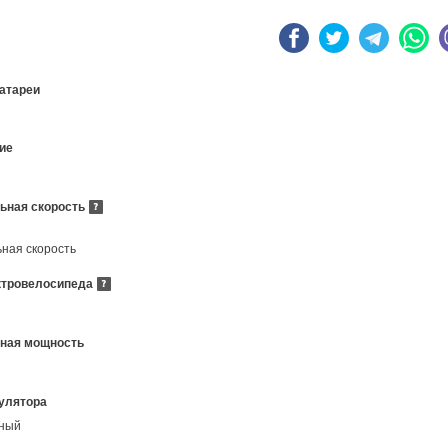
атареи
ие
ьная скорость
ная скорость
ктровелосипеда
ная мощность
улятора
нный