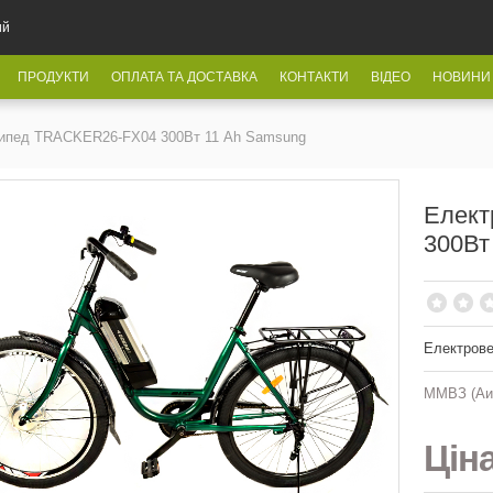
ий
ПРОДУКТИ
ОПЛАТА ТА ДОСТАВКА
КОНТАКТИ
ВІДЕО
НОВИНИ
ипед TRACKER26-FX04 300Вт 11 Ah Samsung
Елект
300Вт
Електров
ММВЗ (Аи
Цін