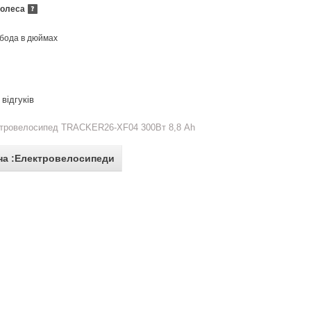
колеса
бода в дюймах
відгуків
тровелосипед TRACKER26-XF04 300Вт 8,8 Ah
на :Електровелосипеди