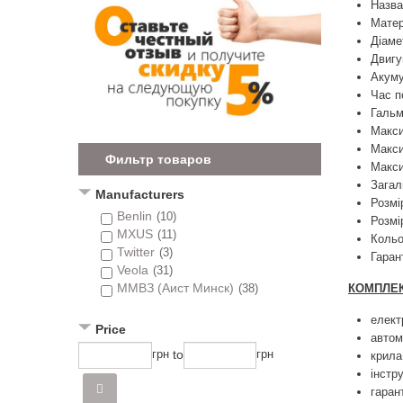
Назва
Матер
Діаме
Двигу
Акуму
Час п
Гальм
Макси
Макси
Фильтр товаров
Макси
Загал
Manufacturers
Розмі
Benlin
(10)
Розмі
MXUS
(11)
Кольо
Twitter
(3)
Гаран
Veola
(31)
ММВЗ (Аист Минск)
КОМПЛЕК
(38)
елек
Price
автом
to
грн
грн
крила
інстру
гаран