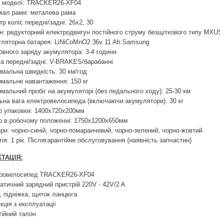
 моделі: TRACKER26-XF04
іал рами: металева рама
тр коліс передні/задні: 26х2, 30
н: редукторний електродвигун постійного струму безщіткового типу MX
ляторна батарея: LiNiCoMnO2 36v 11 Ah Samsung
овного заряду акумулятора: 3-4 години
а передні/задні: V-BRAKES/барабанні
мальна швидкість: 30 км/год
мальне навантаження: 150 кг
мальний пробіг на акумуляторі (без педального ходу): 25-30 км
ьна вага електровелосипеда (включаючи акумулятори): 30 кг
р упаковки: 1400x720x200мм
р в робочому положенні: 1750x1200x650мм
ри: чорно-синій, чорно-помаранчевий, чорно-зелений, чорно-жовтий
тія: 1 рік. Післягарантійне обслуговування (наявність запчастин)
ТАЦІЯ:
тровелосипед TRACKER26-XF04
атичний зарядний пристрій 220V - 42V/2 A
, підніжка, щиток ланцюга
кція з експлуатації
тійний талон