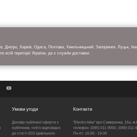
, Дніпро, Харків, Одеса, Полтава, Хмельницький, Запоріжжя, Луцьк, Іва
 по всій території України, де є служби доставки.
Умови угоди
Контакти
Договір публічної оферти є
"Electro-bike" вул.Симиренка, 16а, м.
в
публічним, тобто відповідно
телефон: (095) 011-9000, (098) 011-
до статті 633 Цивільного
Пн-пт: 10.00 - 19.00