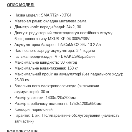
ОПИС МОДЕЛІ
Назва моделі: SMART24 - XF04
Матеріал рами: складна металева рама
Діаметр коліс передні/задні: 24х2, 30
Двигун: редукторний електродвигун постійного струму
безщіткового типу MXUS XF-04 300W/36V
Акумуляторна батарея: LiNiCoMnO2 36v 13.2 Ah
Час повного заряду акумулятора: 3-4 години
Гальма передні/задні: V - BRAKES/барабанні
Максимальна швидкість: 30 км/год
Максимальне навантаження: 150 кг
Максимальний пробіг на акумуляторі (без педального ходу):
25-30 км
Загальна вага електровелосипеда (включаючи
акумулятори): 30 кг
Розмір упаковки: 1400x720x200мм
Розмір в робочому положенні: 1750x1200x650мм
Кольори: чорно-синій
Гарантія: 1 рік. Післягарантійне обслуговування (наявність
запчастин)
КОМПЛЕКТАЦІЯ: