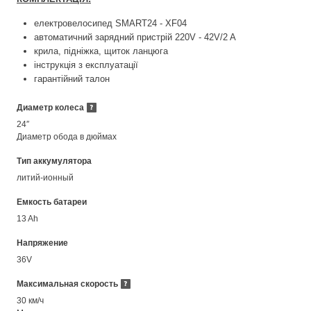
електровелосипед SMART24 - XF04
автоматичний зарядний пристрій 220V - 42V/2 A
крила, підніжка, щиток ланцюга
інструкція з експлуатації
гарантійний талон
Диаметр колеса
24″
Диаметр обода в дюймах
Тип аккумулятора
литий-ионный
Емкость батареи
13 Ah
Напряжение
36V
Максимальная скорость
30 км/ч