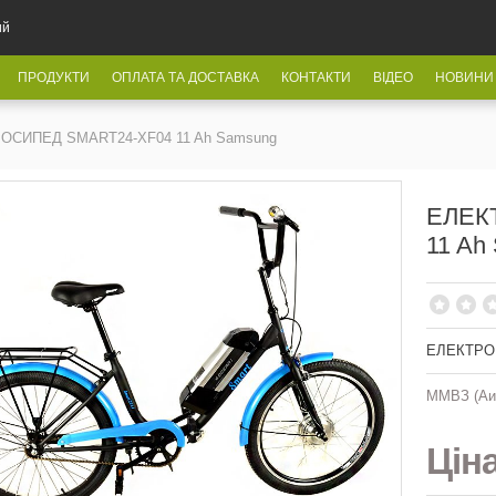
ий
ПРОДУКТИ
ОПЛАТА ТА ДОСТАВКА
КОНТАКТИ
ВІДЕО
НОВИНИ
СИПЕД SMART24-XF04 11 Ah Samsung
ЕЛЕК
11 Ah
ЕЛЕКТРОВ
ММВЗ (Аи
Цін