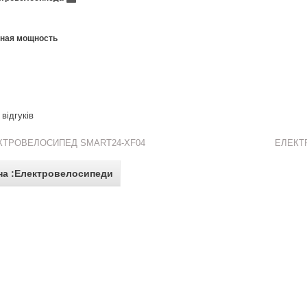
ная мощность
відгуків
КТРОВЕЛОСИПЕД SMART24-XF04
ЕЛЕКТ
на :Електровелосипеди