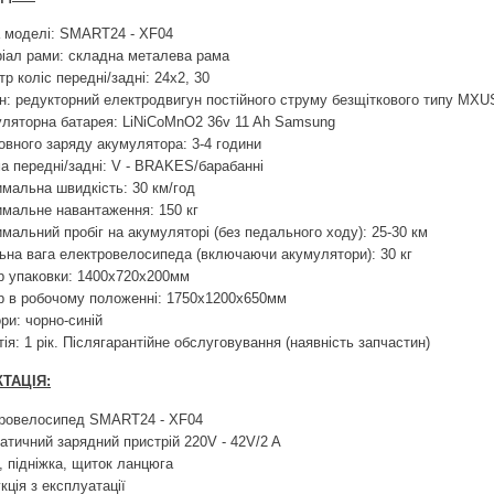
 моделі: SMART24 - XF04
іал рами: складна металева рама
тр коліс передні/задні: 24х2, 30
н: редукторний електродвигун постійного струму безщіткового типу MX
ляторна батарея: LiNiCoMnO2 36v 11 Ah Samsung
овного заряду акумулятора: 3-4 години
а передні/задні: V - BRAKES/барабанні
мальна швидкість: 30 км/год
мальне навантаження: 150 кг
мальний пробіг на акумуляторі (без педального ходу): 25-30 км
ьна вага електровелосипеда (включаючи акумулятори): 30 кг
р упаковки: 1400x720x200мм
р в робочому положенні: 1750x1200x650мм
ри: чорно-синій
тія: 1 рік. Післягарантійне обслуговування (наявність запчастин)
ТАЦІЯ:
ровелосипед SMART24 - XF04
атичний зарядний пристрій 220V - 42V/2 A
, підніжка, щиток ланцюга
кція з експлуатації