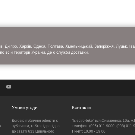
, Дніпро, Харків, Одеса, Полтава, Хмельницький, Запоріжжя, Луцьк, Іва
 по всій території України, де є служби доставки.
Умови угоди
Контакти
Договір публічної оферти є
"Electro-bike" вул.Симиренка, 16а, м.
в
публічним, тобто відповідно
телефон: (095) 011-9000, (098) 011-
до статті 633 Цивільного
Пн-пт: 10.00 - 19.00