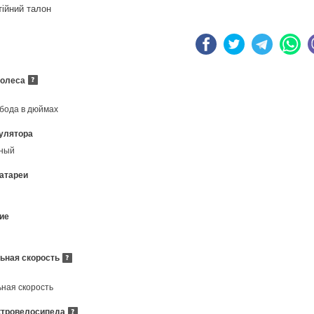
тійний талон
колеса
бода в дюймах
улятора
нный
атареи
ие
ьная скорость
ная скорость
ктровелосипеда