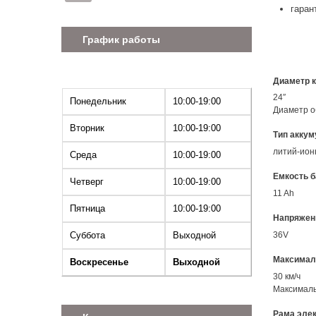
гаран
График работы
Диаметр 
24″
Понедельник
10:00-19:00
Диаметр о
Вторник
10:00-19:00
Тип аккум
литий-ио
Среда
10:00-19:00
Емкость б
Четверг
10:00-19:00
11 Ah
Пятница
10:00-19:00
Напряжен
36V
Суббота
Выходной
Максимал
Воскресенье
Выходной
30 км/ч
Максималь
Рама эле