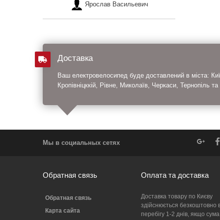
Ярослав Васильевич
Доставка
Ваш електровелосипед буде доставлений в міста: Київ
Кропівніцккій, Рівне, Миколаїв, Черкаси, Тернопіль та
Мы в социальных сетях
Обратная связь
Оплата та доставка
Доставка товару по Києву
Обратная связь
здійснюється безкоштовно 
Карта сайта
перебігу 1-2 днів, якщо сума