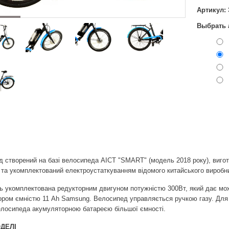
Артикул: 
Выбрать 
 створений на базі велосипеда АІСТ "SMART" (модель 2018 року), вигот
 та укомплектований електроустаткуванням відомого китайського вироб
 укомплектована редукторним двигуном потужністю 300Вт, який дає можл
ром ємністю 11 Ah Samsung. Велосипед управляється ручкою газу. Для 
лосипеда акумуляторною батареєю більшої ємності.
ДЕЛІ