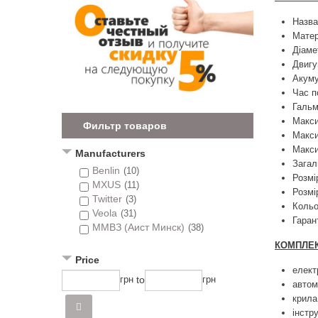
Назва
Матер
Діаме
Двигу
Акуму
Час п
Гальм
Макси
Фильтр товаров
Макси
Макси
Manufacturers
Загал
Benlin
(10)
Розмі
MXUS
(11)
Розмі
Twitter
(3)
Кольо
Veola
(31)
Гаран
ММВЗ (Аист Минск)
(38)
КОМПЛЕК
Price
елект
to
грн
грн
автом
крила
інстру