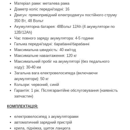
Матеріал рами: металева рама
Діаметр коліс передні/задні: 16
Двигун: прямопривідний електродвигун постійного струму
350 Вт, 48 Вольт
Акумуляторна батарея: 48Вольт 12Ah (4 акумулятори по
12В/12Ah)
Час повного заряду акумулятора: 4-5 години
Гальма передні/задні: барабанні/барабанні
Максимальна швидкість: 40 км/год
Максимальне навантаження: 120 кг
Максимальний пробіг на акумуляторі (без педального
ходу): 30-40 км
Загальна вага електровелосипеда (включаючи
акумулятори): 50 кг
Кольори: червоний, синій
Гарантія: 1 рік. Післягарантійне обслуговування (наявність
запчастин)
КОМПЛЕКТАЦІЯ:
електровелосипед з акумуляторами
автоматичний зарядний пристрій
крила, підніжка, щиток ланцюга