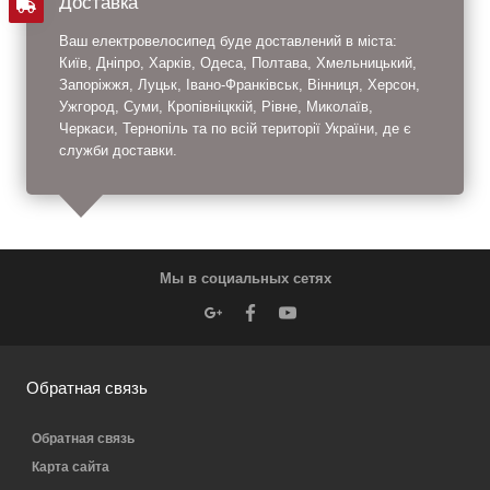
Доставка
Ваш електровелосипед буде доставлений в міста:
Київ, Дніпро, Харків, Одеса, Полтава, Хмельницький,
Запоріжжя, Луцьк, Івано-Франківськ, Вінниця, Херсон,
Ужгород, Суми, Кропівніцккій, Рівне, Миколаїв,
Черкаси, Тернопіль та по всій території України, де є
служби доставки.
Мы в социальных сетях
Обратная связь
Обратная связь
Карта сайта