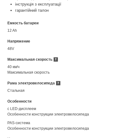
інструкція з експлуатації
гарантійний талон
Емкость батареи
12 Ah
Напряжение
48V
Максимальная скорость
40 км/ч
Максимальная скорость
Рама электровелосипеда
Стальная
Особенности
с LED-дисплеем
Особенности конструкции электровелосипеда
PAS-система
Особенности конструкции электровелосипеда