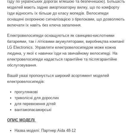
їзду по українських дорогах м'якшою та безпечнішою). Більшість
моделей мають задню амортизаторну вилку, що по комфорту
їзди відносить їх більше до класу мопедів. Велосипеди
оснащені охоронною сигналізацією з брелоками, що дозволяють
включати їх навіть без ключа запалення.
Електровелосипеди оснащуються як свинцево-кислотними
батареями, так і літієвими акумуляторами, виробництва компанії
LG Electronics. Управляти електровелосипедом може кожна
людина, у якої є навички їзди на звичайному велосипеді. На
електровелосипеди надається гарантійне та післягарантійне
обслуговування.
Вашій увазі пропонується широкий асортимент моделей
електровелосипедів:
прогулянкові
триколісні для дорослих
для перевезення дітей
вантажопасажирські
ОПИС МОДЕЛІ
Назва моделі: Партнер Aida 48-12