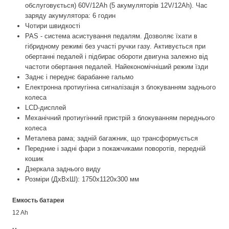
обслуговується) 60V/12Ah (5 акумуляторів 12V/12Ah). Час
заряду акумулятора: 6 годин
Чотири швидкості
PAS - система асистування педалям. Дозволяє їхати в
гібридному режимі без участі ручки газу. Активується при
обертанні педалей і підбирає обороти двигуна залежно від
частоти обертання педалей. Найекономічніший режим їзди
Заднє і переднє барабанне гальмо
Електронна протиугінна сигналізація з блокуванням заднього
колеса
LCD-дисплей
Механічний протиугінний пристрій з блокуванням переднього
колеса
Металева рама; задній багажник, що трансформується
Передние і задні фари з покажчиками поворотів, передній
кошик
Дзеркала заднього виду
Розміри (ДхВхШ): 1750х1120х300 мм
Емкость батареи
12 Ah