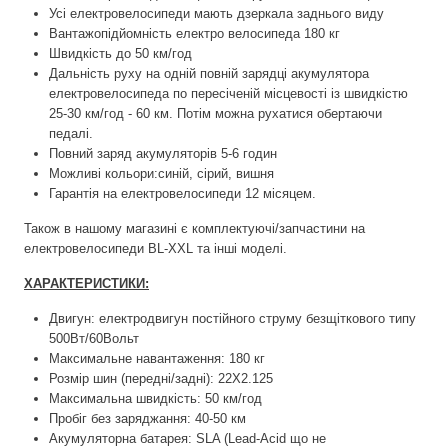
Усі електровелосипеди мають дзеркала заднього виду
Вантажопідйомність електро велосипеда 180 кг
Швидкість до 50 км/год
Дальність руху на одній повній зарядці акумулятора
електровелосипеда по пересіченій місцевості із швидкістю
25-30 км/год - 60 км. Потім можна рухатися обертаючи
педалі.
Повний заряд акумуляторів 5-6 годин
Можливі кольори:синій, сірий, вишня
Гарантія на електровелосипеди 12 місяцем.
Також в нашому магазині є комплектуючі/запчастини на
електровелосипеди BL-XXL та інші моделі.
ХАРАКТЕРИСТИКИ:
Двигун: електродвигун постійного струму безщіткового типу
500Вт/60Вольт
Максимальне навантаження: 180 кг
Розмір шин (передні/задні): 22Х2.125
Максимальна швидкість: 50 км/год
Пробіг без заряджання: 40-50 км
Акумуляторна батарея: SLA (Lead-Acid що не