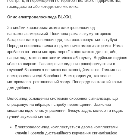
повітрі. Для переміщення по території великого підприємства,
господарства або котеджного містечка.
Опис електровелосипеда BL-XXL
За своїми характеристиками електровелосипед
вантажопасажирський. Посилена рама з акумуляторною
батареєю електровелосипеда, яка розташовується в тубусі.
Передня посилена вилка з пружинними амортизаторами. Рама
зроблена за типом мотороллерної з підставкою для ніг, або,
наприклад, можна поставити мішок або сумку. Водійське сидіння
м'яке та широке. Пасажирське сидіння трансформується в
грузовий багажник з великою вантажопідйомністю. Гальма на
електровелосипеді барабанні. Електродвигун, так зване
моторколесо. розташований ззаду. Попереду вантажний кошик
для дрібниць.
Велосипед оснащений системою охоронної сигналізації, що
спрацьовує на вібрацію і спробу переміщення. Захисний
механізм відключає управління, блокує заднє колесо та подає
гучний звуковий сигнал.
Електровелосипед комплектується двома комплектами
ключів і брелків дистанційного керування сигналізацією