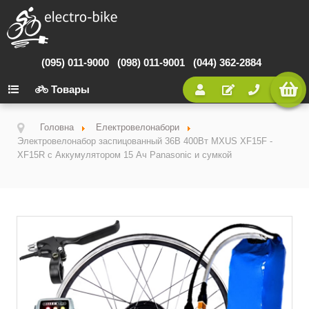
(095) 011-9000
(098) 011-9001
(044) 362-2884
Товары
Головна
Електровелонабори
Электровелонабор заспицованный 36В 400Вт MXUS XF15F -
XF15R с Аккумулятором 15 Ач Panasonic и сумкой