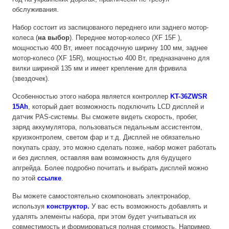
обслуживания.
Набор состоит из заспицованого переднего или заднего мотор-
колеса (
на выбор
). Переднее мотор-колесо (XF 15F ),
мощностью 400 Вт, имеет посадочную ширину 100 мм, заднее
мотор-колесо (XF 15R), мощностью 400 Вт, предназначено для
вилки шириной 135 мм и имеет крепление для фривила
(звездочек).
Особенностью этого набора является контроллер
KT-36ZWSR
15Ah
, который дает возможность подключить LCD дисплей и
датчик PAS-системы. Вы сможете видеть скорость, пробег,
заряд аккумулятора, пользоваться педальным ассистентом,
круизконтролем, светом фар и т.д. Дисплей не обязательно
покупать сразу, это можно сделать позже, набор может работать
и без дисплея, оставляя вам возможность для будущего
апгрейда. Более подробно почитать и выбрать дисплей можно
по этой
ссылке
.
Вы можете самостоятельно скомпоновать электронабор,
используя
конструктор
.
У вас есть возможность добавлять и
удалять элементы набора, при этом будет учитываться их
совместимость и формироваться полная стоимость. Например,