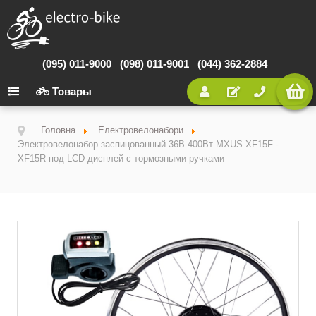
(095) 011-9000
(098) 011-9001
(044) 362-2884
Товары
Головна
Електровелонабори
Электровелонабор заспицованный 36В 400Вт MXUS XF15F -
XF15R под LCD дисплей с тормозными ручками