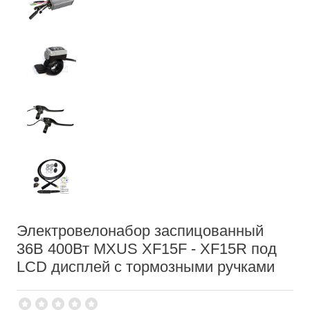
Электровелонабор заспицованный
36В 400Вт MXUS XF15F - XF15R под
LCD дисплей с тормозными ручками