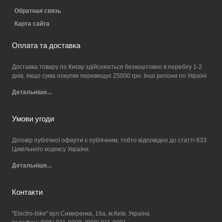
Обратная связь
Карта сайта
Оплата та доставка
Доставка товару по Києву здійснюється безкоштовно в перебігу 1-2
днів, якщо сума покупки перевищує 25000 грн. Інші регіони по Україні
Детальніше...
Умови угоди
Договір публічної оферти є публічним, тобто відповідно до статті 633
Цивільного кодексу України.
Детальніше...
Контакти
"Electro-bike" вул.Симиренка, 16а, м.Київ, Україна