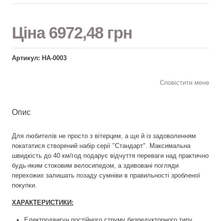
Ціна
6972,48 грн
Артикул: НА-0003
Сповістити мене
Опис
Для любителів не просто з вітерцем, а ще й із задоволенням
покататися створений набір серії "Стандарт". Максимальна
швидкість до 40 км/год подарує відчуття переваги над практично
будь-яким стоковим велосипедом, а здивовані погляди
перехожих залишать позаду сумніви в правильності зробленої
покупки.
ХАРАКТЕРИСТИКИ:
Електродвигун постійного струму безредукторного типу