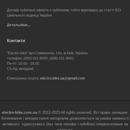
Договір публічної оферти є публічним, тобто відповідно до статті 633
Цивільного кодексу України.
Детальніше...
Контакти
"Electro-bike" вул.Симиренка, 16а, м.Київ, Україна
телефон: (095) 011-9000, (098) 011-9001
Пн-пт: 10.00 - 19.00
Сб-Нд: вихідний
Електронна пошта:
electro.bike.ua@gmail.com
electro-bike.com.ua
© 2012-2023 All rights reserved. Всі права захищені.
Копіювання і використання матеріалів дозволяється за умови наявності
активного індексуємого (без тегів noindex і nofollow) гіперпосилання на
джерело.