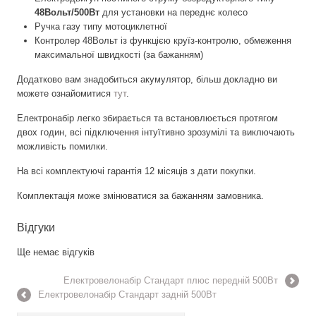
48Вольт/500Вт
для установки на переднє колесо
Ручка газу типу мотоциклетної
Контролер 48Вольт із функцією круїз-контролю, обмеження
максимальної швидкості (за бажанням)
Додатково вам знадобиться акумулятор, більш докладно ви
можете ознайомитися
тут
.
Електронабір легко збирається та встановлюється протягом
двох годин, всі підключення інтуїтивно зрозумілі та виключають
можливість помилки.
На всі комплектуючі гарантія 12 місяців з дати покупки.
Комплектація може змінюватися за бажанням замовника.
Відгуки
Ще немає відгуків
Електровелонабір Стандарт плюс передній 500Вт
Електровелонабір Стандарт задній 500Вт