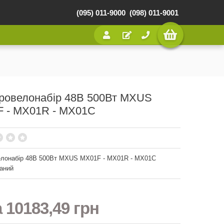
(095) 011-9000
(098) 011-9001
ровелонабір 48В 500Вт MXUS
 - MX01R - MX01C
елонабір 48В 500Вт MXUS MX01F - MX01R - MX01C
аний
а
10183,49 грн