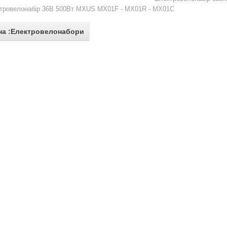
тровелонабір 36В 500Вт MXUS MX01F - MX01R - MX01C
на :Електровелонабори