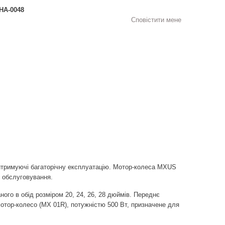
НА-0048
Сповістити мене
витримуючі багаторічну експлуатацію. Мотор-колеса MXUS
и обслуговування.
аного в обід розміром 20, 24, 26, 28 дюймів. Переднє
отор-колесо (MX 01R), потужністю 500 Вт, призначене для