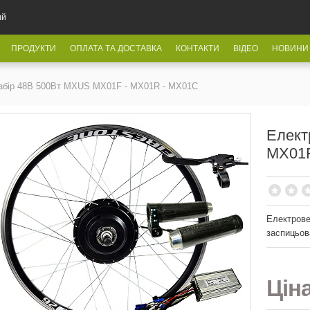
ий
ПРОДУКТИ
ОПЛАТА ТА ДОСТАВКА
КОНТАКТИ
ВІДЕО
НОВИНИ
абір 48В 500Вт MXUS MX01F - MX01R - MX01C
Елект
MX01F
Електров
заспицьов
Цін