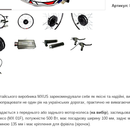
Артикул: 
тайського виробника MXUS зарекомендували себе як якісні та надійні, 
опрацювати не один рік на українських дорогах, практично не вимагаюч
адається з переднього або заднього мотор-колеса (
на вибір
), заспицьов
есо (MX 01F), потужністю 500 Вт, має посадкову ширину 100 мм, заднє м
иною 135 мм і має кріплення для фрівіла (зірочок).