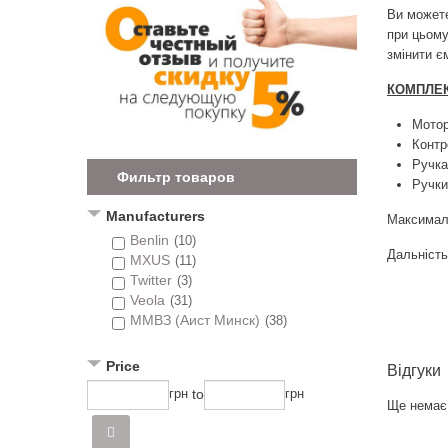
Ви можете
при цьому
змінити є
КОМПЛЕК
Мотор
Контр
Ручка
Фильтр товаров
Ручки
Manufacturers
Максималь
Benlin
(10)
Дальність
MXUS
(11)
Twitter
(3)
Veola
(31)
ММВЗ (Аист Минск)
(38)
Price
Відгуки
to
грн
грн
Ще немає 