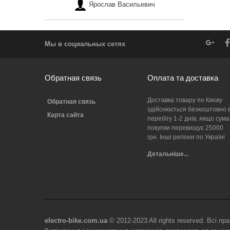
Ярослав Васильевич
Мы в социальных сетях
Обратная связь
Оплата та доставка
Доставка товару по Києву
Обратная связь
здійснюється безкоштовно 
Карта сайта
перебігу 1-2 днів, якщо сума
покупки перевищує 25000
грн. Інші регіони по Україні
Детальніше...
electro-bike.com.ua
© 2012-2023 All rights reserved. Всі пр