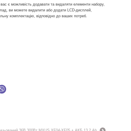
 вас є можливість додавати та видаляти елементи набору,
иклад, ви можете видалити або додати LCD-дисплей,
альну комплектацію, відповідно до ваших потреб.
пицьований 36В 300Вт MXUS XF04-XF05 + АКБ 13,2 Ah