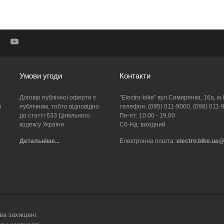
Умови угоди
Контакти
Договір публічної оферти є
"Electro-bike" вул.Симиренка, 16а, м.
в
публічним, тобто відповідно
телефон: (095) 011-9000, (098) 011-
до статті 633 Цивільного
Пн-пт: 10.00 - 19.00
кодексу України.
Сб-Нд: вихідний
Детальніше...
Електронна пошта:
electro.bike.ua
ава захищені.