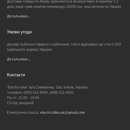
Доставка товару по Києву здійснюється безкоштовно в перебігу 1-2
днів, якщо сума покупки перевищує 25000 грн. Інші регіони по Україні
Детальніше...
Умови угоди
Договір публічної оферти є публічним, тобто відповідно до статті 633
Цивільного кодексу України.
Детальніше...
Контакти
"Electro-bike" вул.Симиренка, 16а, м.Київ, Україна
телефон: (095) 011-9000, (098) 011-9001
Пн-пт: 10.00 - 19.00
Сб-Нд: вихідний
Електронна пошта:
electro.bike.ua@gmail.com