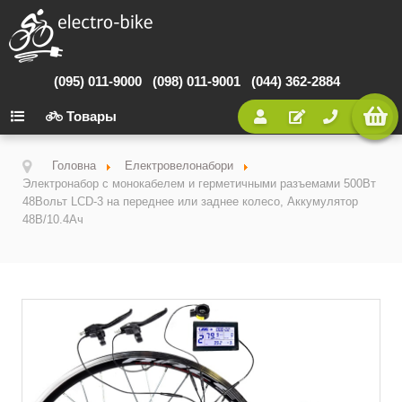
(095) 011-9000
(098) 011-9001
(044) 362-2884
Товары
Головна
Електровелонабори
Электронабор с монокабелем и герметичными разъемами 500Вт
48Вольт LCD-3 на переднее или заднее колесо, Аккумулятор
48В/10.4Ач