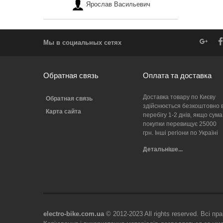
Ярослав Васильевич
Мы в социальных сетях
Обратная связь
Оплата та доставка
Доставка товару по Києву
Обратная связь
здійснюється безкоштовно 
Карта сайта
перебігу 1-2 днів, якщо сума
покупки перевищує 25000
грн. Інші регіони по Україні
Детальніше...
electro-bike.com.ua
© 2012-2023 All rights reserved. Всі пр