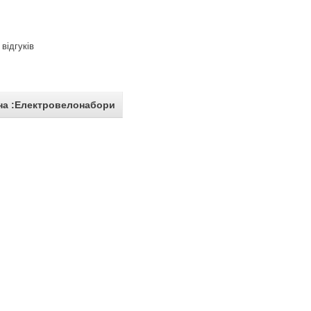
відгуків
на :Електровелонабори