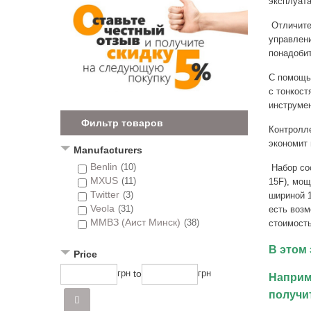
эксплуата
Отличите
управлени
понадобит
С помощь
с тонкост
инструмен
Фильтр товаров
Контролле
экономит 
Manufacturers
Benlin
(10)
Набор сос
MXUS
(11)
15F), мощ
Twitter
(3)
шириной 1
Veola
(31)
есть возм
ММВЗ (Аист Минск)
(38)
стоимость
В этом
Price
to
грн
грн
Наприм
получи