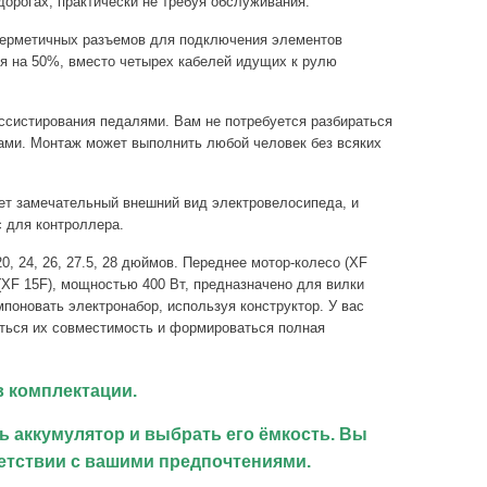
дорогах, практически не требуя обслуживания.
герметичных разъемов для подключения элементов
я на 50%, вместо четырех кабелей идущих к рулю
ссистирования педалями. Вам не потребуется разбираться
ками. Монтаж может выполнить любой человек без всяких
ует замечательный внешний вид электровелосипеда, и
с для контроллера.
, 24, 26, 27.5, 28 дюймов. Переднее мотор-колесо (XF
(XF 15F), мощностью 400 Вт, предназначено для вилки
поновать электронабор, используя конструктор. У вас
аться их совместимость и формироваться полная
 комплектации.
 аккумулятор и выбрать его ёмкость. Вы
етствии с вашими предпочтениями.