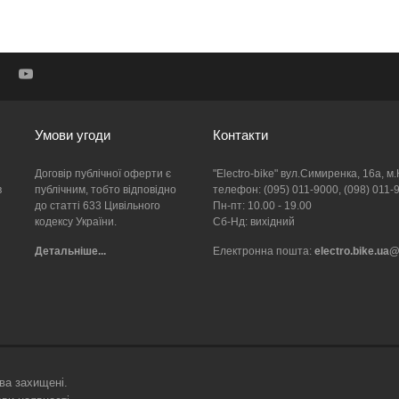
Умови угоди
Контакти
Договір публічної оферти є
"Electro-bike" вул.Симиренка, 16а, м.
в
публічним, тобто відповідно
телефон: (095) 011-9000, (098) 011-
до статті 633 Цивільного
Пн-пт: 10.00 - 19.00
кодексу України.
Сб-Нд: вихідний
Детальніше...
Електронна пошта:
electro.bike.ua
ава захищені.