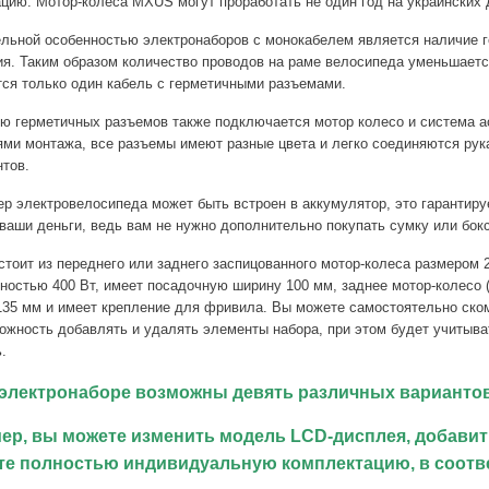
цию. Мотор-колеса MXUS могут проработать не один год на украинских 
льной особенностью электронаборов с монокабелем является наличие 
я. Таким образом количество проводов на раме велосипеда уменьшаетс
ся только один кабель с герметичными разъемами.
ю герметичных разъемов также подключается мотор колесо и система а
ями монтажа, все разъемы имеют разные цвета и легко соединяются ру
тов.
р электровелосипеда может быть встроен в аккумулятор, это гарантир
ваши деньги, ведь вам не нужно дополнительно покупать сумку или бок
тоит из переднего или заднего заспицованного мотор-колеса размером 20
ностью 400 Вт, имеет посадочную ширину 100 мм, заднее мотор-колесо 
35 мм и имеет крепление для фривила. Вы можете самостоятельно ском
ожность добавлять и удалять элементы набора, при этом будет учитыв
.
 электронаборе возможны девять различных вариантов
ер, вы можете изменить модель LCD-дисплея, добавить
те полностью индивидуальную комплектацию, в соотв