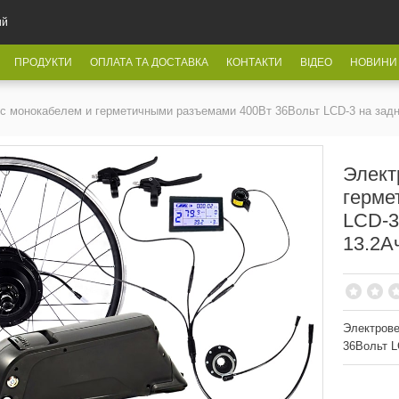
ий
ПРОДУКТИ
ОПЛАТА ТА ДОСТАВКА
КОНТАКТИ
ВІДЕО
НОВИНИ
с монокабелем и герметичными разъемами 400Вт 36Вольт LCD-3 на задн
Элект
герме
LCD-3
13.2А
Электрове
36Вольт L